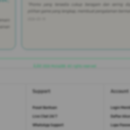
œâ€¦
"Promo yang tersedia cukup beragam dan sering dip
pilihan game yang lengkap, membuat pengalaman bermai
2026-03-19
Pemain
ainan
Ã‚Â© 2026 Mulia288. All rights reserved.
Support
Account
Pusat Bantuan
Login Mem
Live Chat 24/7
Daftar Aku
WhatsApp Support
Lupa Passw