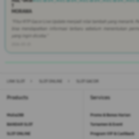
Ã¢â‚¬â€œ
Ã¢Ëœâ€¦Ã¢Ëœâ€¦Ã¢Ëœâ€¦Ã¢Ëœâ€¦Ã¢Ë
T
MORAWA
"Fitur RTP Gacor Live Update menjadi nilai tambah yang menarik. 
bisa mendapatkan informasi terbaru sebelum menentukan perm
yang ingin dicoba."
2026-03-25
LINK SLOT
>
SLOT ONLINE
>
SLOT GACOR
Footer Navigation
Products
Services
Mulia288
Promo & Bonus Harian
BANDAR SLOT
Turnamen & Event
SLOT ONLINE
Program VIP & Cashback