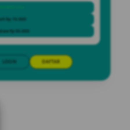
MEMBER 10%
it Rp. 10.000
draw Rp 50.000
LOGIN
DAFTAR