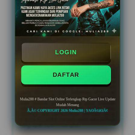
persentase Return to Player dari berbagai
permainan slot. Informasi ini membantu
pemain dalam memilih game yang sedang
memiliki performa baik sehingga dapat
meningkatkan peluang mendapatkan hasil
yang lebih optimal. Dengan data yang
diperbarui secara berkala, pemain dapat
bermain lebih cerdas dan memanfaatkan
kesempatan terbaik saat menjelajahi
berbagai permainan yang tersedia.
LOGIN
Selain menyediakan koleksi game yang
lengkap, Mulia288 juga didukung oleh
layanan profesional, proses transaksi yang
DAFTAR
cepat, serta berbagai promo menarik yang
dapat dinikmati setiap hari. Kombinasi
antara kemudahan akses, pilihan permainan
yang beragam, dan informasi RTP live
membuat platform ini semakin diminati
Mulia288 # Bandar Slot Online Terlengkap Rtp Gacor Live Update
oleh banyak pemain. Bagi yang mencari
Mudah Menang
tempat bermain
slot online
dengan fitur
Ã‚Â© COPYRIGHT 2026 Mulia288 | YAOÃ¢â€žÂ¢
lengkap dan pengalaman bermain yang
praktis, Mulia288 menjadi salah satu pilihan
yang layak dipertimbangkan.