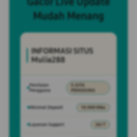
Gacor Live Update
Mudah Menang
INFORMASI SITUS
Mulia288
Penilaian
5 JUTA
Pengguna
PENGGUNA
Minimal Deposit
10.000 Ribu
Layanan Support
24/7