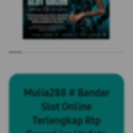
Mulia288 # Bandar
Slot Online
Terlengkap Rtp