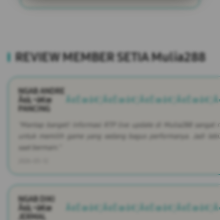
REVIEW MEMBER SETIA Mulia288
NGAB ANDRE
Ã¢â‚¬â€œ
Ã¢Ëœâ€¦Ã¢Ëœâ€¦Ã¢Ëœâ€¦Ã¢Ëœâ€¦Ã
PANCING
"Mantap banget! Informasi RTP live update di Mulia288 sangat
untuk memilih game yang sedang bagus performanya. Jadi leb
saat bermain."
2026-03-12
NGAB DIKI
Ã¢â‚¬â€œ
Ã¢Ëœâ€¦Ã¢Ëœâ€¦Ã¢Ëœâ€¦Ã¢Ëœâ€¦Ã
JERMAL