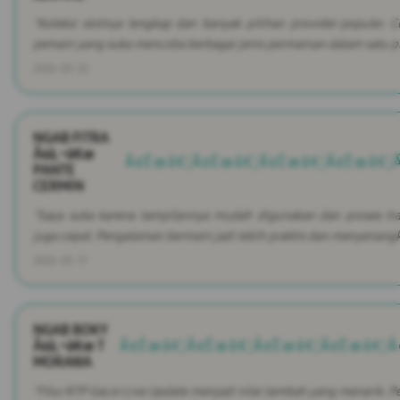
"Koleksi slotnya lengkap dan banyak pilihan provider populer. 
pemain yang suka mencoba berbagai jenis permainan dalam satu pl
2026-03-22
NGAB FITRA
Ã¢â‚¬â€œ
Ã¢Ëœâ€¦Ã¢Ëœâ€¦Ã¢Ëœâ€¦Ã¢Ëœâ€¦
PANTE
CERMIN
"Saya suka karena tampilannya mudah digunakan dan proses tra
juga cepat. Pengalaman bermain jadi lebih praktis dan menyenangk
2026-03-17
NGAB BOKY
Ã¢â‚¬â€œ T
Ã¢Ëœâ€¦Ã¢Ëœâ€¦Ã¢Ëœâ€¦Ã¢Ëœâ€¦Ã
MORAWA
"Fitur RTP Gacor Live Update menjadi nilai tambah yang menarik. P