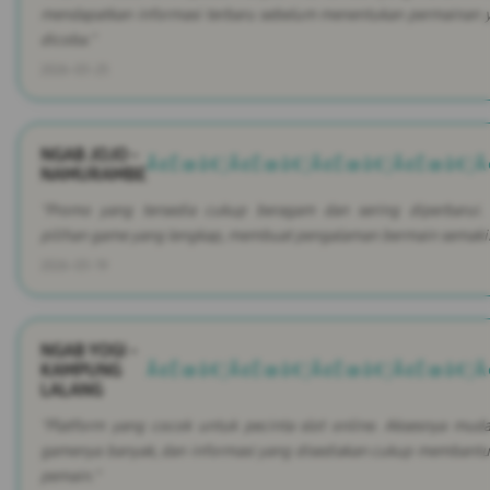
mendapatkan informasi terbaru sebelum menentukan permainan y
dicoba."
2026-03-25
NGAB JOJO -
Ã¢Ëœâ€¦Ã¢Ëœâ€¦Ã¢Ëœâ€¦Ã¢Ëœâ€¦Ã
NAMURAMBE
"Promo yang tersedia cukup beragam dan sering diperbarui.
pilihan game yang lengkap, membuat pengalaman bermain semakin
2026-03-19
NGAB YOGI -
KAMPUNG
Ã¢Ëœâ€¦Ã¢Ëœâ€¦Ã¢Ëœâ€¦Ã¢Ëœâ€¦Ã
LALANG
"Platform yang cocok untuk pecinta slot online. Aksesnya muda
gamenya banyak, dan informasi yang disediakan cukup membantu
pemain."