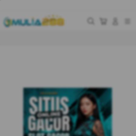
Skip
to
content
Cari
Troli
Login
Navigation
Close menu
Buka Info Lebih Lanjut