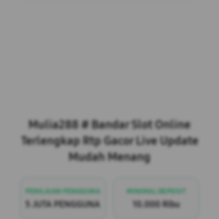
Layer Popup Close
Close
?
Mulia288 # Bandar Slot Online
Terlengkap Rtp Gacor Live Update
Mudah Menang
PENILAIAN PENGGUNA
MINIMAL DEPOSIT
5 JUTA PENGGUNA
10.000 Ribu