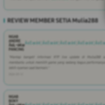
REVIEW MEMBER SETIA Mulia288
NGAB
ANDRE
Ã¢Ëœâ€¦Ã¢Ëœâ€¦Ã¢Ëœâ€¦Ã¢Ëœâ€¦Ã¢Ë
Ã¢â‚¬â€œ
PANCING
"Mantap banget! Informasi RTP live update di Mulia288 s
membantu untuk memilih game yang sedang bagus performanya.
lebih nyaman saat bermain."
2026-03-12
NGAB
BOKY