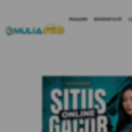
Skip
to
content
Mulia288
BANDAR SLOT
L
Buka Info Lebih Lanjut