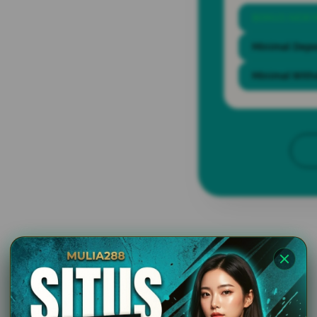
BONUS NEW 
Minimal Depos
Minimal With