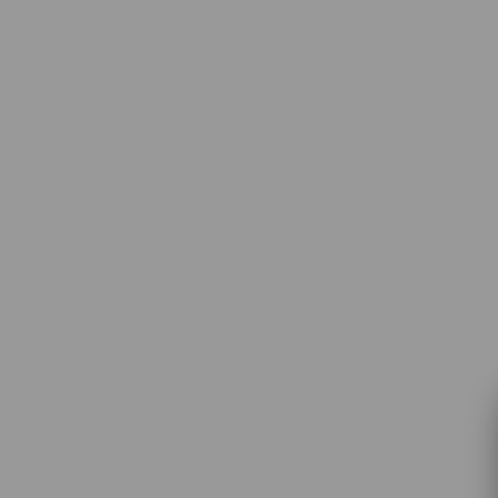
Layer Popup Close
Close
?