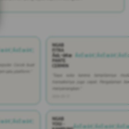
NGAB
Ëœâ€¦Ã¢Ëœâ€¦
FITRA
Ã¢â‚¬â€œ
Ã¢Ëœâ€¦Ã¢Ëœâ€¦Ã¢Ë
PANTE
populer. Cocok buat
CERMIN
m satu platform."
"Saya suka karena tampilannya mud
transaksinya juga cepat. Pengalaman ber
menyenangkan."
2026-03-17
NGAB
Ëœâ€¦Ã¢Ëœâ€¦
YOGI -
Ã¢Ëœâ€¦Ã¢Ëœâ€¦Ã¢Ëœ