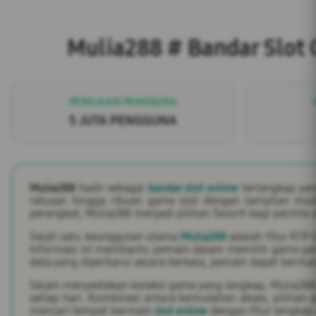
Mulia288 # Bandar Slot
PENILAIAN PENGGUNA
5 JUTA PENGGUNA
Mulia288
hadir sebagai
bandar slot online
terlengkap yan
ratusan hingga ribuan game slot dengan tampilan mode
perangkat, Mulia288 menjadi pilihan favorit bagi pecin
Salah satu keunggulan utama
Mulia288
adalah fitur RTP 
Informasi ini membantu pemain dalam memilih game yan
data yang diperbarui secara berkala, pemain dapat berma
Selain menyediakan koleksi game yang lengkap, Mulia288 
setiap hari. Kombinasi antara kemudahan akses, pilihan
mencari tempat bermain
slot online
dengan fitur lengkap