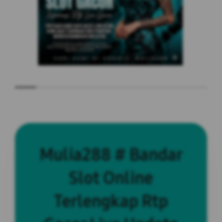
Mulia288 # Bandar
Slot Online
Terlengkap Rtp