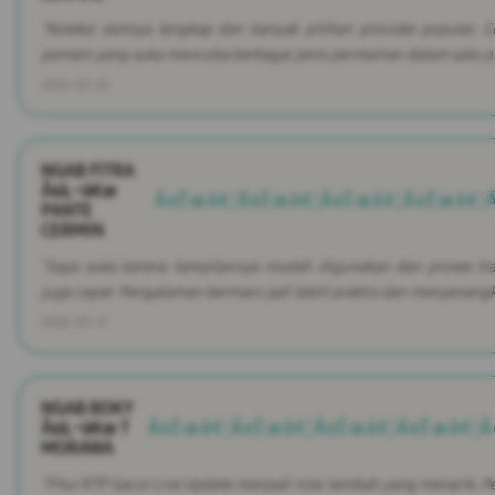
"Koleksi slotnya lengkap dan banyak pilihan provider populer. 
pemain yang suka mencoba berbagai jenis permainan dalam satu pl
2026-03-22
NGAB FITRA
Ã¢â‚¬â€œ
Ã¢Ëœâ€¦Ã¢Ëœâ€¦Ã¢Ëœâ€¦Ã¢Ëœâ€¦
PANTE
CERMIN
"Saya suka karena tampilannya mudah digunakan dan proses tra
juga cepat. Pengalaman bermain jadi lebih praktis dan menyenangk
2026-03-17
NGAB BOKY
Ã¢â‚¬â€œ T
Ã¢Ëœâ€¦Ã¢Ëœâ€¦Ã¢Ëœâ€¦Ã¢Ëœâ€¦Ã
MORAWA
"Fitur RTP Gacor Live Update menjadi nilai tambah yang menarik. P