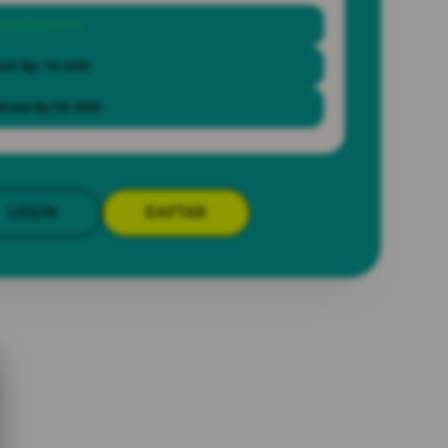
MEMBER 10%
it Rp. 10.000
draw Rp 50.000
LOGIN
DAFTAR