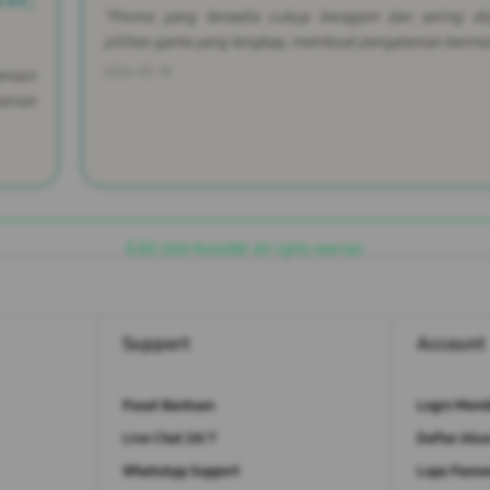
œâ€¦
"Promo yang tersedia cukup beragam dan sering dip
pilihan game yang lengkap, membuat pengalaman bermai
2026-03-19
Pemain
ainan
Ã‚Â© 2026 Mulia288. All rights reserved.
Support
Account
Pusat Bantuan
Login Mem
Live Chat 24/7
Daftar Aku
WhatsApp Support
Lupa Passw