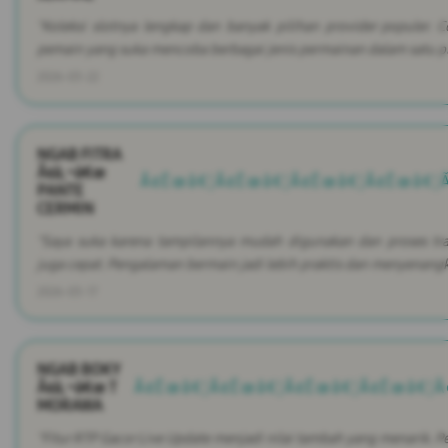
"Koleksi slotnya lengkap dan banyak pilihan provider populer. 
pemain yang suka mencoba berbagai jenis permainan dalam satu pl
2026-03-22
NGAB FITRA
Ã¢â‚¬â€œ
Ã¢Ëœâ€¦Ã¢Ëœâ€¦Ã¢Ëœâ€¦Ã¢Ëœâ€¦
PANTE
CERMIN
"Saya suka karena tampilannya mudah digunakan dan proses tra
juga cepat. Pengalaman bermain jadi lebih praktis dan menyenangk
2026-03-17
NGAB BOKY
Ã¢â‚¬â€œ T
Ã¢Ëœâ€¦Ã¢Ëœâ€¦Ã¢Ëœâ€¦Ã¢Ëœâ€¦Ã
MORAWA
"Fitur RTP Gacor Live Update menjadi nilai tambah yang menarik. P