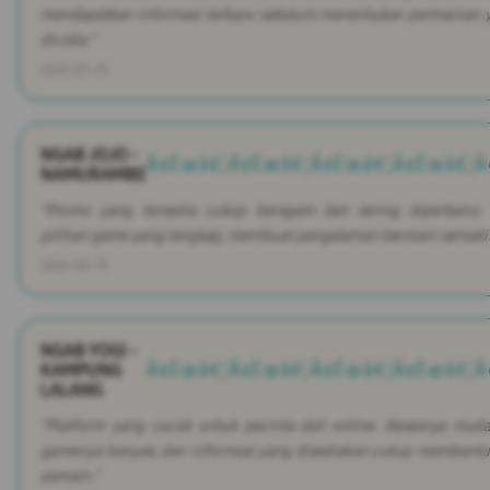
mendapatkan informasi terbaru sebelum menentukan permainan y
dicoba."
2026-03-25
NGAB JOJO -
Ã¢Ëœâ€¦Ã¢Ëœâ€¦Ã¢Ëœâ€¦Ã¢Ëœâ€¦Ã
NAMURAMBE
"Promo yang tersedia cukup beragam dan sering diperbarui.
pilihan game yang lengkap, membuat pengalaman bermain semakin
2026-03-19
NGAB YOGI -
KAMPUNG
Ã¢Ëœâ€¦Ã¢Ëœâ€¦Ã¢Ëœâ€¦Ã¢Ëœâ€¦Ã
LALANG
"Platform yang cocok untuk pecinta slot online. Aksesnya muda
gamenya banyak, dan informasi yang disediakan cukup membantu
pemain."