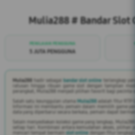
Mulia288 # Bandar Slot
PENILAIAN PENGGUNA
5 JUTA PENGGUNA
Mulia288
hadir sebagai
bandar slot online
terlengkap yan
ratusan hingga ribuan game slot dengan tampilan mode
perangkat, Mulia288 menjadi pilihan favorit bagi pecin
Salah satu keunggulan utama
Mulia288
adalah fitur RTP 
Informasi ini membantu pemain dalam memilih game yan
data yang diperbarui secara berkala, pemain dapat berma
Selain menyediakan koleksi game yang lengkap, Mulia288 
setiap hari. Kombinasi antara kemudahan akses, pilihan
mencari tempat bermain
slot online
dengan fitur lengkap