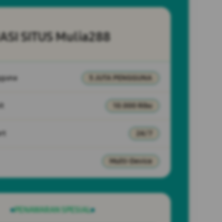
SI SITUS Mulia288
gguna
5 JUTA PENGGUNA
it
10.000 Ribu
rt
24/7
Multi-Device
PENAWARAN SPESIAL