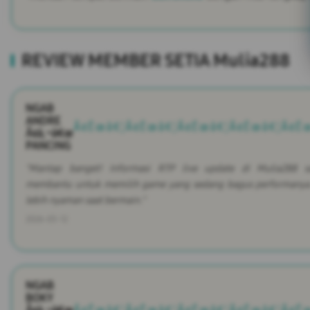
REVIEW MEMBER SETIA Mulia288
NGAB
ANDRE
Ã¢Ëœâ€¦Ã¢Ëœâ€¦Ã¢Ëœâ€¦Ã¢Ëœâ€¦Ã¢Ë
Ã¢â‚¬â€œ
PANCING
"Mantap banget! Informasi RTP live update di Mulia288 s
membantu untuk memilih game yang sedang bagus performanya.
lebih nyaman saat bermain."
2026-03-12
NGAB
BOKY