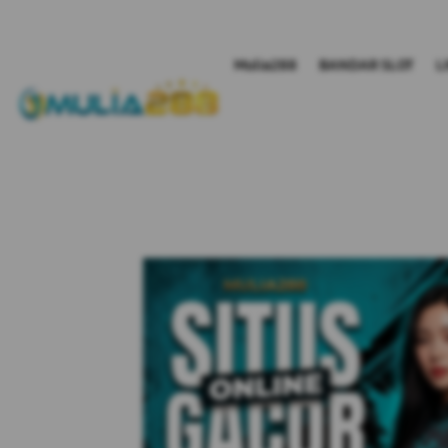
Skip
to
content
Mulia288
BANDAR SLOT
L
Buka Info Lebih Lanjut