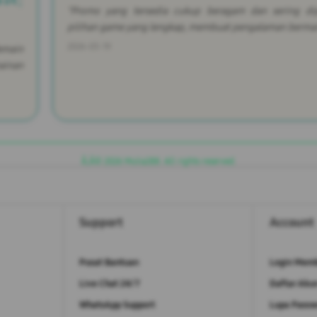
œâ€¦
"Promo yang tersedia cukup beragam dan sering dip
pilihan game yang lengkap, membuat pengalaman bermai
2026-03-19
Pemain
ainan
Ã‚Â© 2026 Mulia288. All rights reserved.
Support
Account
Pusat Bantuan
Login Mem
Live Chat 24/7
Daftar Aku
WhatsApp Support
Lupa Passw