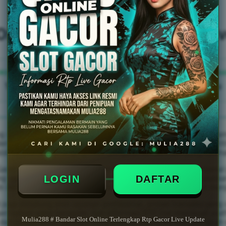
 Online Terlengkap Rtp Gacor L
MINIMAL DEPOSIT
MINIMAL WITHDR
10.000 Ribu
50.000 Ribu
g menawarkan berbagai pilihan permainan dari provider ternam
rn, fitur menarik, serta peluang kemenangan yang kompetit
ta slot online yang menginginkan pengalaman bermain yang nyam
Gacor Live Update yang memberikan informasi terkini mengenai p
LOGIN
DAFTAR
g sedang memiliki performa baik sehingga dapat meningkatkan
in lebih cerdas dan memanfaatkan kesempatan terbaik saat menj
juga didukung oleh layanan profesional, proses transaksi yang 
 permainan yang beragam, dan informasi RTP live membuat plat
Mulia288 # Bandar Slot Online Terlengkap Rtp Gacor Live Update
 dan pengalaman bermain yang praktis, Mulia288 menjadi salah s