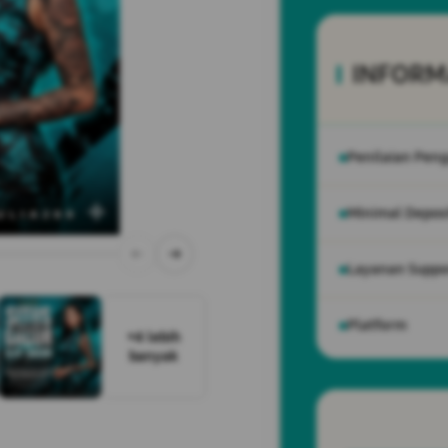
INFORMA
Penilaian Pen
Minimal Depos
Sebelumnya
Berikutnya
Layanan Suppo
Platform
+4 lebih
banyak