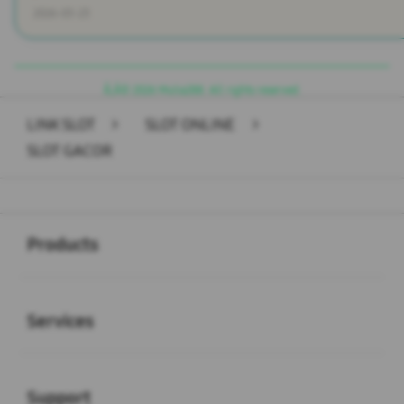
2026-03-23
Ã‚Â© 2026 Mulia288. All rights reserved.
LINK SLOT
>
SLOT ONLINE
>
SLOT GACOR
Buka
Footer Navigation
Products
Buka
Services
Buka
Support