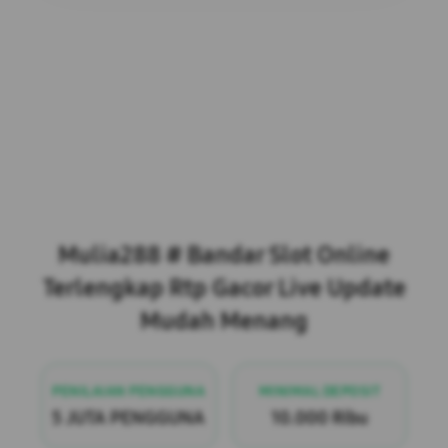
Layer Popup Close
Close
?
Mulia288 # Bandar Slot Online
Terlengkap Rtp Gacor Live Update
Mudah Menang
PENILAIAN PENGGUNA
MINIMAL DEPOSIT
5 JUTA PENGGUNA
10.000 Ribu