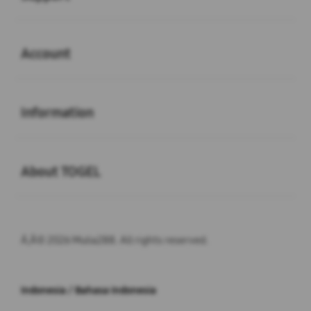
Buka
Account
Buka
Information
Buka
About TOGEL
Ã‚Â© 2026 Mulia288. All rights reserved.
Indonesia / Bahasa Indonesia