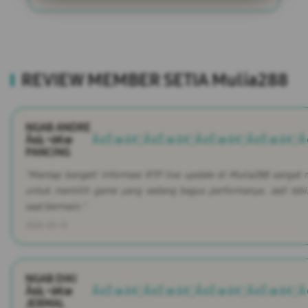
REVIEW MEMBER SETIA Mulia288
NGAB ANDRE
Ã¢â‚¬â€œ
Ã¢Ëœâ€¦Ã¢Ëœâ€¦Ã¢Ëœâ€¦Ã¢Ëœâ€¦Ã
PANCING
"Mantap banget! Informasi RTP live update di Mulia288 sangat
untuk memilih game yang sedang bagus performanya. Jadi leb
saat bermain."
2026-03-12
NGAB DIKI
Ã¢â‚¬â€œ
Ã¢Ëœâ€¦Ã¢Ëœâ€¦Ã¢Ëœâ€¦Ã¢Ëœâ€¦Ã
JERMAL