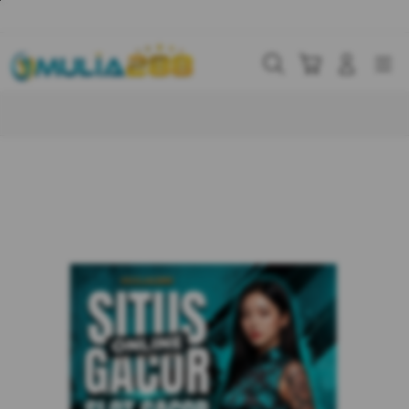
Skip
to
content
Cari
Troli
Login
Navigation
Close menu
Buka Info Lebih Lanjut