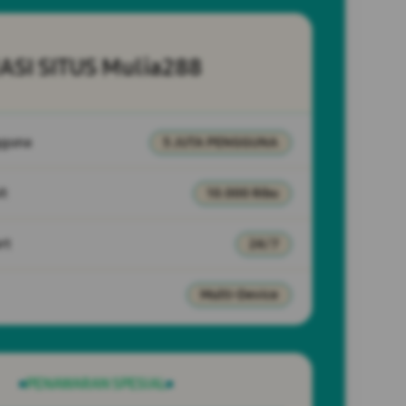
SI SITUS Mulia288
gguna
5 JUTA PENGGUNA
it
10.000 Ribu
rt
24/7
Multi-Device
PENAWARAN SPESIAL