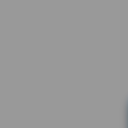
Layer Popup Close
Close
?