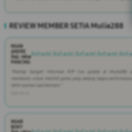
REVIEW MEMBER SETIA Mulia288
NGAB
ANDRE
Ã¢Ëœâ€¦Ã¢Ëœâ€¦Ã¢Ëœâ€¦Ã¢Ëœâ€¦Ã¢Ë
Ã¢â‚¬â€œ
PANCING
"Mantap banget! Informasi RTP live update di Mulia288 s
membantu untuk memilih game yang sedang bagus performanya.
lebih nyaman saat bermain."
2026-03-12
NGAB
BOKY