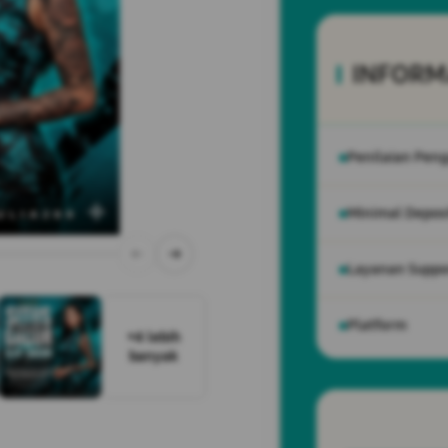
INFORMA
Penilaian Pen
Minimal Depos
Sebelumnya
Berikutnya
Layanan Suppo
Platform
+4 lebih
banyak