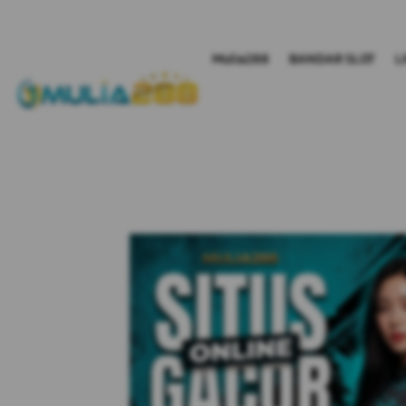
Skip
to
content
Mulia288
BANDAR SLOT
L
Buka Info Lebih Lanjut