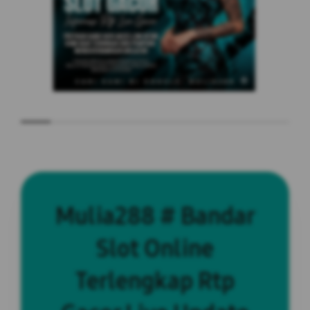
Mulia288 # Bandar
Slot Online
Terlengkap Rtp