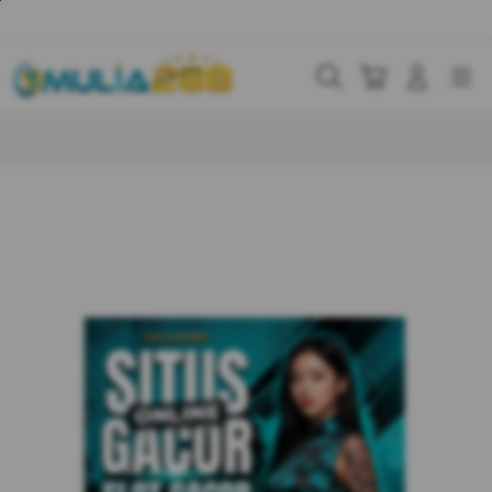
Skip
to
content
Cari
Troli
Login
Navigation
Close menu
Buka Info Lebih Lanjut