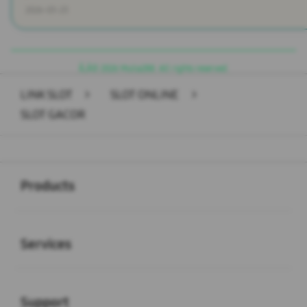
2026-03-23
Ã‚Â© 2026 Mulia288. All rights reserved.
LINK SLOT
>
SLOT ONLINE
>
SLOT GACOR
Buka
Footer Navigation
Products
Buka
Services
Buka
Support