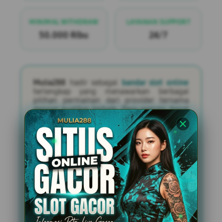
MINIMAL WITHDRAW
LAYANAN SUPPORT
50.000 Ribu
24/7
Mulia288
hadir sebagai
bandar slot online
terlengkap yang menawarkan berbagai
pilihan permainan dari provider ternama
dengan kualitas terbaik. Para pemain dapat
menikmati ratusan hingga ribuan game slot
dengan tampilan modern, fitur menarik,
serta peluang kemenangan yang kompetitif.
Dengan sistem yang mudah diakses melalui
berbagai perangkat, Mulia288 menjadi
pilihan favorit bagi pecinta slot online yang
menginginkan pengalaman bermain yang
nyaman, aman, dan menghibur.
Salah satu keunggulan utama
Mulia288
adalah fitur RTP Gacor Live Update yang
memberikan informasi terkini mengenai