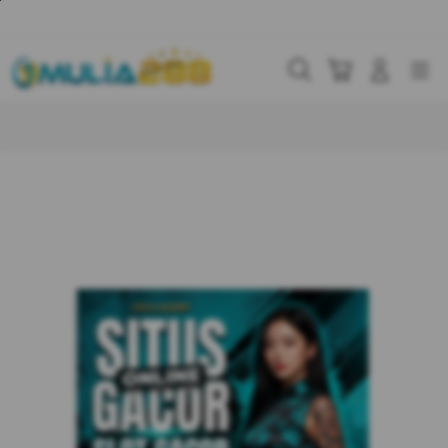
Skip
to
content
Cari
Troli
Login
Navigation
Close menu
Buka Info Lebih Lanjut