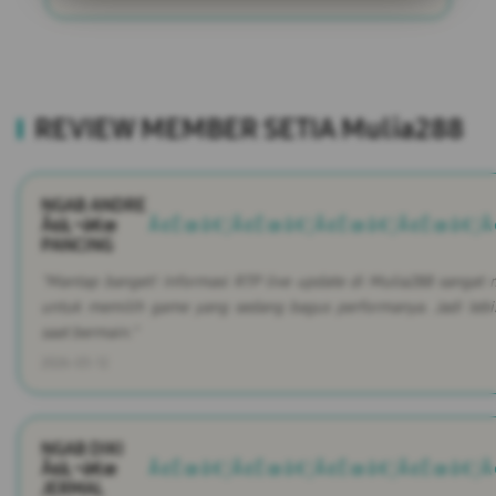
REVIEW MEMBER SETIA Mulia288
NGAB ANDRE
Ã¢â‚¬â€œ
Ã¢Ëœâ€¦Ã¢Ëœâ€¦Ã¢Ëœâ€¦Ã¢Ëœâ€¦Ã
PANCING
"Mantap banget! Informasi RTP live update di Mulia288 sangat
untuk memilih game yang sedang bagus performanya. Jadi leb
saat bermain."
2026-03-12
NGAB DIKI
Ã¢â‚¬â€œ
Ã¢Ëœâ€¦Ã¢Ëœâ€¦Ã¢Ëœâ€¦Ã¢Ëœâ€¦Ã
JERMAL