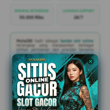
MINIMAL WITHDRAW
LAYANAN SUPPORT
50.000 Ribu
24/7
Mulia288
hadir sebagai
bandar slot online
terlengkap yang menawarkan berbagai
pilihan permainan dari provider ternama
dengan kualitas terbaik. Para pemain dapat
menikmati ratusan hingga ribuan game slot
dengan tampilan modern, fitur menarik,
serta peluang kemenangan yang kompetitif.
Dengan sistem yang mudah diakses melalui
berbagai perangkat, Mulia288 menjadi
pilihan favorit bagi pecinta slot online yang
menginginkan pengalaman bermain yang
nyaman, aman, dan menghibur.
Salah satu keunggulan utama
Mulia288
adalah fitur RTP Gacor Live Update yang
memberikan informasi terkini mengenai