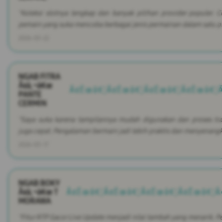
"Koleksi slotnya lengkap dan banyak pilihan provider populer. 
pemain yang suka mencoba berbagai jenis permainan dalam satu pl
2026-03-22
NGAB FITRA
Ã¢â‚¬â€œ
Ã¢Ëœâ€¦Ã¢Ëœâ€¦Ã¢Ëœâ€¦Ã¢Ëœâ€¦
PANTE
CERMIN
"Saya suka karena tampilannya mudah digunakan dan proses tra
juga cepat. Pengalaman bermain jadi lebih praktis dan menyenangk
2026-03-17
NGAB BOKY
Ã¢â‚¬â€œ T
Ã¢Ëœâ€¦Ã¢Ëœâ€¦Ã¢Ëœâ€¦Ã¢Ëœâ€¦Ã
MORAWA
"Fitur RTP Gacor Live Update menjadi nilai tambah yang menarik. P