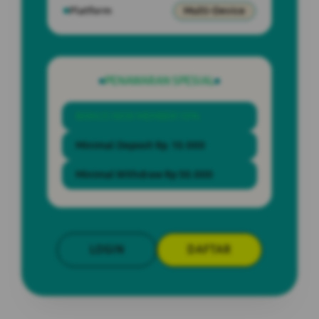
Platform
Multi-Device
PENAWARAN SPESIAL
BONUS NEW MEMBER 10%
Minimal Deposit Rp. 10.000
Minimal Withdraw Rp 50.000
LOGIN
DAFTAR