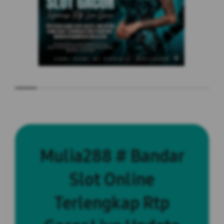
Mulia288 # Bandar
Slot Online
Terlengkap Rtp