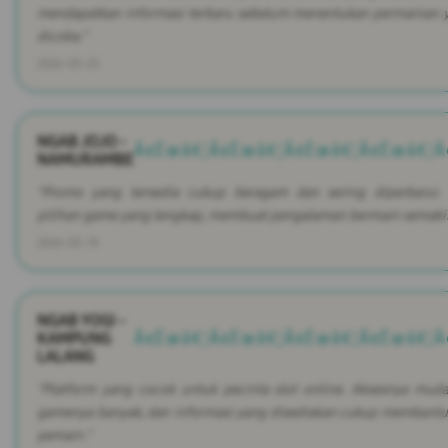
mendapatkan informasi terbaru sebelum menentukan permainan y
dicoba."
2026-03-25
NGAB JOJO -
Ã¢Ëœâ€¦Ã¢Ëœâ€¦Ã¢Ëœâ€¦Ã¢Ëœâ€¦Ã
NAMURAMBE
"Promo yang tersedia cukup beragam dan sering diperbarui.
pilihan game yang lengkap, membuat pengalaman bermain semakin
2026-03-19
NGAB YOGI -
KAMPUNG
Ã¢Ëœâ€¦Ã¢Ëœâ€¦Ã¢Ëœâ€¦Ã¢Ëœâ€¦Ã
LALANG
"Platform yang cocok untuk pecinta slot online. Aksesnya muda
gamenya banyak, dan informasi yang disediakan cukup membantu
pemain."