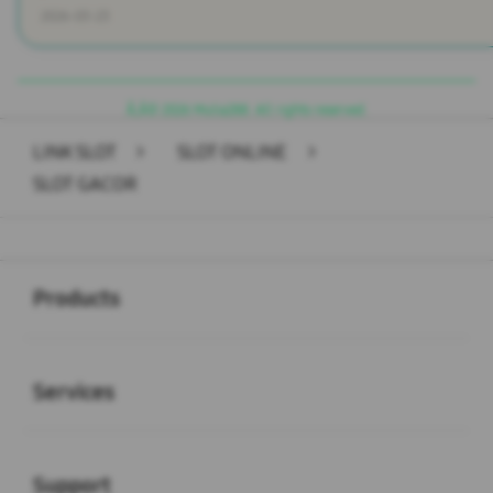
2026-03-23
Ã‚Â© 2026 Mulia288. All rights reserved.
LINK SLOT
>
SLOT ONLINE
>
SLOT GACOR
Buka
Footer Navigation
Products
Buka
Services
Buka
Support