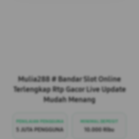
Layer Popup Close
Close
?
Mulia288 # Bandar Slot Online
Terlengkap Rtp Gacor Live Update
Mudah Menang
PENILAIAN PENGGUNA
MINIMAL DEPOSIT
5 JUTA PENGGUNA
10.000 Ribu