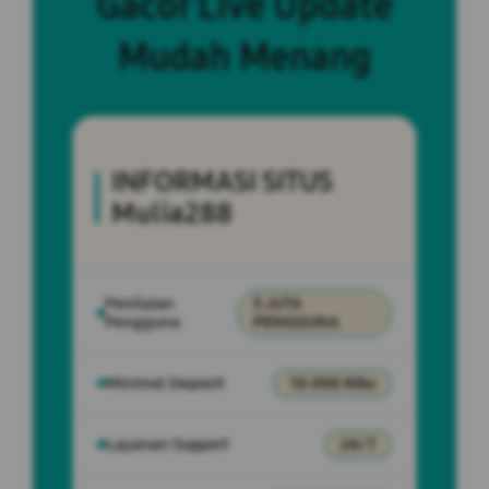
Gacor Live Update
Mudah Menang
INFORMASI SITUS
Mulia288
Penilaian
5 JUTA
Pengguna
PENGGUNA
Minimal Deposit
10.000 Ribu
Layanan Support
24/7