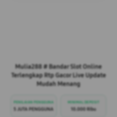
Layer Popup Close
Close
?
Mulia288 # Bandar Slot Online
Terlengkap Rtp Gacor Live Update
Mudah Menang
PENILAIAN PENGGUNA
MINIMAL DEPOSIT
5 JUTA PENGGUNA
10.000 Ribu