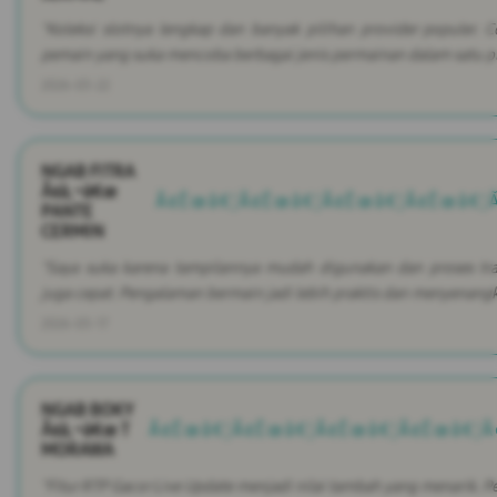
"Koleksi slotnya lengkap dan banyak pilihan provider populer. 
pemain yang suka mencoba berbagai jenis permainan dalam satu pl
2026-03-22
NGAB FITRA
Ã¢â‚¬â€œ
Ã¢Ëœâ€¦Ã¢Ëœâ€¦Ã¢Ëœâ€¦Ã¢Ëœâ€¦
PANTE
CERMIN
"Saya suka karena tampilannya mudah digunakan dan proses tra
juga cepat. Pengalaman bermain jadi lebih praktis dan menyenangk
2026-03-17
NGAB BOKY
Ã¢â‚¬â€œ T
Ã¢Ëœâ€¦Ã¢Ëœâ€¦Ã¢Ëœâ€¦Ã¢Ëœâ€¦Ã
MORAWA
"Fitur RTP Gacor Live Update menjadi nilai tambah yang menarik. P