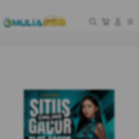
Skip
to
content
Cari
Troli
Login
Navigation
Close menu
Buka Info Lebih Lanjut