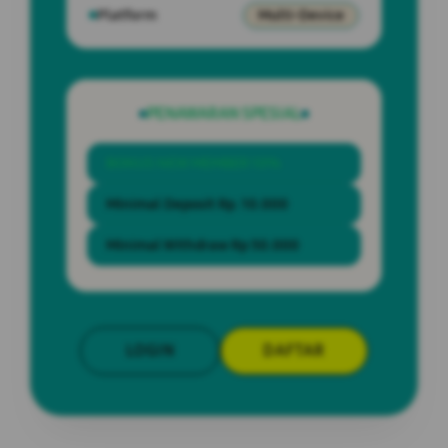
Platform
Multi-Device
PENAWARAN SPESIAL
BONUS NEW MEMBER 10%
Minimal Deposit Rp. 10.000
Minimal Withdraw Rp 50.000
LOGIN
DAFTAR