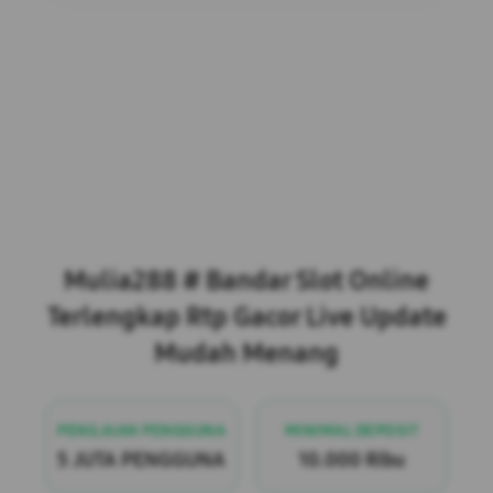
Layer Popup Close
Close
?
Mulia288 # Bandar Slot Online
Terlengkap Rtp Gacor Live Update
Mudah Menang
PENILAIAN PENGGUNA
MINIMAL DEPOSIT
5 JUTA PENGGUNA
10.000 Ribu