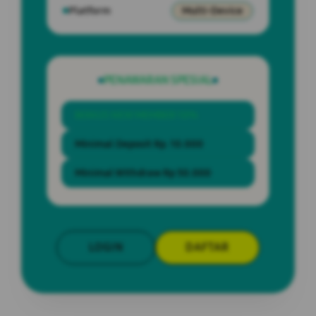
Platform
Multi-Device
PENAWARAN SPESIAL
BONUS NEW MEMBER 10%
Minimal Deposit Rp. 10.000
Minimal Withdraw Rp 50.000
LOGIN
DAFTAR