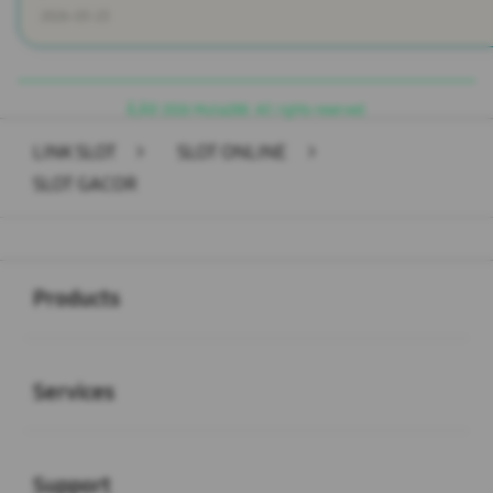
2026-03-23
Ã‚Â© 2026 Mulia288. All rights reserved.
LINK SLOT
>
SLOT ONLINE
>
SLOT GACOR
Buka
Footer Navigation
Products
Buka
Services
Buka
Support