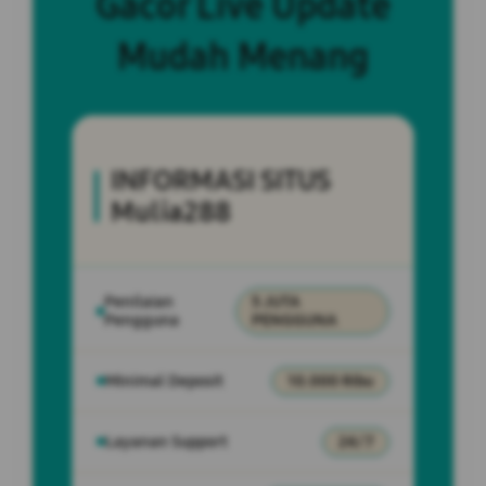
Gacor Live Update
Mudah Menang
INFORMASI SITUS
Mulia288
Penilaian
5 JUTA
Pengguna
PENGGUNA
Minimal Deposit
10.000 Ribu
Layanan Support
24/7