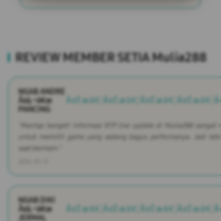
REVIEW MEMBER SETIA Mulia288
NGAB ANDRE
Ã¢â‚¬â€œ
Ã¢Ëœâ€¦Ã¢Ëœâ€¦Ã¢Ëœâ€¦Ã¢Ëœâ€¦Ã
PANCING
"Mantap banget! Informasi RTP live update di Mulia288 sangat
untuk memilih game yang sedang bagus performanya. Jadi leb
saat bermain."
2026-03-12
NGAB DIKI
Ã¢â‚¬â€œ
Ã¢Ëœâ€¦Ã¢Ëœâ€¦Ã¢Ëœâ€¦Ã¢Ëœâ€¦Ã
JERMAL