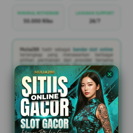
MINIMAL WITHDRAW
LAYANAN SUPPORT
50.000 Ribu
24/7
Mulia288
hadir sebagai
bandar slot online
terlengkap yang menawarkan berbagai
pilihan permainan dari provider ternama
dengan kualitas terbaik. Para pemain dapat
menikmati ratusan hingga ribuan game slot
dengan tampilan modern, fitur menarik,
serta peluang kemenangan yang kompetitif.
Dengan sistem yang mudah diakses melalui
berbagai perangkat, Mulia288 menjadi
pilihan favorit bagi pecinta slot online yang
menginginkan pengalaman bermain yang
nyaman, aman, dan menghibur.
Salah satu keunggulan utama
Mulia288
adalah fitur RTP Gacor Live Update yang
memberikan informasi terkini mengenai