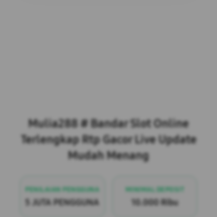
Layer Popup Close
Close
?
Mulia288 # Bandar Slot Online
Terlengkap Rtp Gacor Live Update
Mudah Menang
PENILAIAN PENGGUNA
MINIMAL DEPOSIT
5 JUTA PENGGUNA
10.000 Ribu