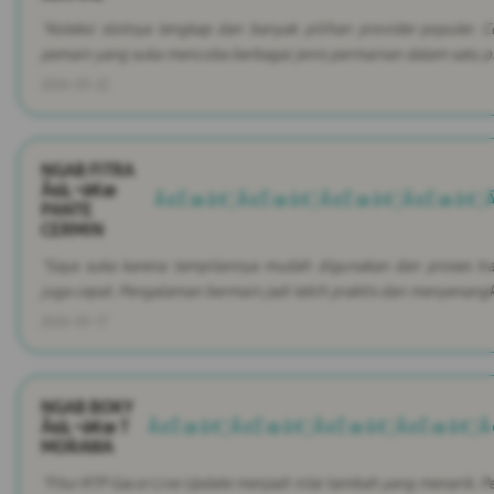
"Koleksi slotnya lengkap dan banyak pilihan provider populer. 
pemain yang suka mencoba berbagai jenis permainan dalam satu pl
2026-03-22
NGAB FITRA
Ã¢â‚¬â€œ
Ã¢Ëœâ€¦Ã¢Ëœâ€¦Ã¢Ëœâ€¦Ã¢Ëœâ€¦
PANTE
CERMIN
"Saya suka karena tampilannya mudah digunakan dan proses tra
juga cepat. Pengalaman bermain jadi lebih praktis dan menyenangk
2026-03-17
NGAB BOKY
Ã¢â‚¬â€œ T
Ã¢Ëœâ€¦Ã¢Ëœâ€¦Ã¢Ëœâ€¦Ã¢Ëœâ€¦Ã
MORAWA
"Fitur RTP Gacor Live Update menjadi nilai tambah yang menarik. P