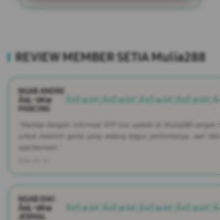
REVIEW MEMBER SETIA Mulia288
NGAB ANDRE
Ã¢â‚¬â€œ
Ã¢Ëœâ€¦Ã¢Ëœâ€¦Ã¢Ëœâ€¦Ã¢Ëœâ€¦Ã
PANCING
"Mantap banget! Informasi RTP live update di Mulia288 sangat
untuk memilih game yang sedang bagus performanya. Jadi leb
saat bermain."
2026-03-12
NGAB DIKI
Ã¢â‚¬â€œ
Ã¢Ëœâ€¦Ã¢Ëœâ€¦Ã¢Ëœâ€¦Ã¢Ëœâ€¦Ã
JERMAL