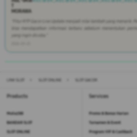
Ã¢â‚¬â€œ
Ã¢Ëœâ€¦Ã¢Ëœâ€¦Ã¢Ëœâ€¦Ã¢Ëœâ€¦Ã¢Ë
T
MORAWA
"Fitur RTP Gacor Live Update menjadi nilai tambah yang menarik. 
bisa mendapatkan informasi terbaru sebelum menentukan perm
yang ingin dicoba."
2026-03-25
LINK SLOT
>
SLOT ONLINE
>
SLOT GACOR
Footer Navigation
Products
Services
Mulia288
Promo & Bonus Harian
BANDAR SLOT
Turnamen & Event
SLOT ONLINE
Program VIP & Cashback