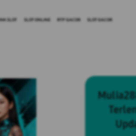
INK SLOT
SLOT ONLINE
RTP GACOR
SLOT GACOR
Mulia28
Terle
Upd