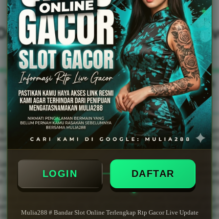
 Online Terlengkap Rtp Gacor L
MINIMAL DEPOSIT
MINIMAL WITHDR
10.000 Ribu
50.000 Ribu
g menawarkan berbagai pilihan permainan dari provider ternam
rn, fitur menarik, serta peluang kemenangan yang kompetit
ta slot online yang menginginkan pengalaman bermain yang nyam
Gacor Live Update yang memberikan informasi terkini mengenai p
LOGIN
DAFTAR
g sedang memiliki performa baik sehingga dapat meningkatkan
in lebih cerdas dan memanfaatkan kesempatan terbaik saat menj
juga didukung oleh layanan profesional, proses transaksi yang 
 permainan yang beragam, dan informasi RTP live membuat plat
Mulia288 # Bandar Slot Online Terlengkap Rtp Gacor Live Update
 dan pengalaman bermain yang praktis, Mulia288 menjadi salah s