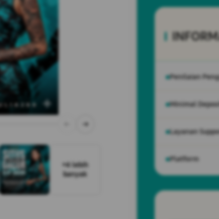
INFORMA
Penilaian Pen
Minimal Depos
Sebelumnya
Berikutnya
Layanan Suppo
Platform
+4 lebih
banyak