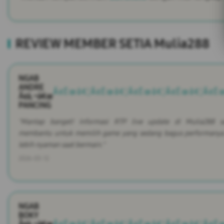
REVIEW MEMBER SETIA Mulia288
NGAB
ANDRE
Ã¢Ëœâ€¦Ã¢Ëœâ€¦Ã¢Ëœâ€¦Ã¢Ëœâ€¦Ã¢Ë
Ã¢â‚¬â€œ
PANCING
"Mantap banget! Informasi RTP live update di Mulia288 s
membantu untuk memilih game yang sedang bagus performanya.
lebih nyaman saat bermain."
2026-03-12
NGAB
BOKY