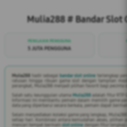
Mulia288 # Bandar Slot
PENILAIAN PENGGUNA
5 JUTA PENGGUNA
Mulia288
hadir sebagai
bandar slot online
terlengkap yan
ratusan hingga ribuan game slot dengan tampilan mode
perangkat, Mulia288 menjadi pilihan favorit bagi pecin
Salah satu keunggulan utama
Mulia288
adalah fitur RTP 
Informasi ini membantu pemain dalam memilih game yan
data yang diperbarui secara berkala, pemain dapat berma
Selain menyediakan koleksi game yang lengkap, Mulia288 
setiap hari. Kombinasi antara kemudahan akses, pilihan
mencari tempat bermain
slot online
dengan fitur lengkap