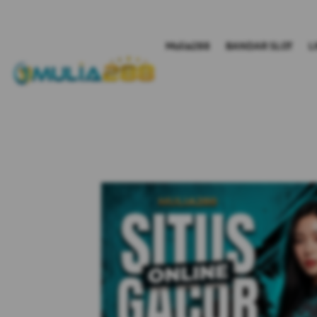
Skip
to
content
Mulia288
BANDAR SLOT
L
Buka Info Lebih Lanjut