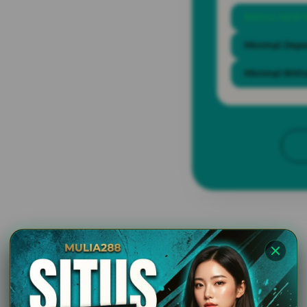
BONUS NEW 
Minimal Depos
Minimal With