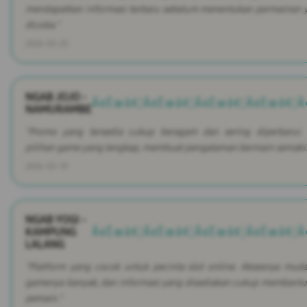
mendapatkan informasi terbaru sebelum menentukan permainan y
dicoba."
2026-03-25
NGAB JOJO -
Ã¢Ëœâ€¦Ã¢Ëœâ€¦Ã¢Ëœâ€¦Ã¢Ëœâ€¦Ã
NAMURAMBE
"Promo yang tersedia cukup beragam dan sering diperbarui.
pilihan game yang lengkap, membuat pengalaman bermain semakin
2026-03-19
NGAB YOGI -
KAMPUNG
Ã¢Ëœâ€¦Ã¢Ëœâ€¦Ã¢Ëœâ€¦Ã¢Ëœâ€¦Ã
LALANG
"Platform yang cocok untuk pecinta slot online. Aksesnya muda
gamenya banyak, dan informasi yang disediakan cukup membantu
pemain."