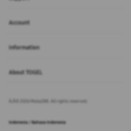
Buka
Account
Buka
Information
Buka
About TOGEL
Ã‚Â© 2026 Mulia288. All rights reserved.
Indonesia / Bahasa Indonesia