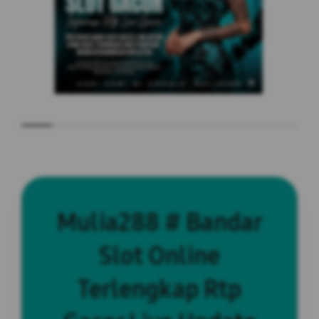
Mulia288 # Bandar
Slot Online
Terlengkap Rtp