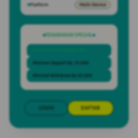
Platform
Multi-Device
PENAWARAN SPESIAL
BONUS NEW MEMBER 10%
Minimal Deposit Rp. 10.000
Minimal Withdraw Rp 50.000
LOGIN
DAFTAR