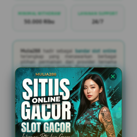
MINIMAL WITHDRAW
LAYANAN SUPPORT
50.000 Ribu
24/7
Mulia288
hadir sebagai
bandar slot online
terlengkap yang menawarkan berbagai
pilihan permainan dari provider ternama
dengan kualitas terbaik. Para pemain dapat
menikmati ratusan hingga ribuan game slot
dengan tampilan modern, fitur menarik,
serta peluang kemenangan yang kompetitif.
Dengan sistem yang mudah diakses melalui
berbagai perangkat, Mulia288 menjadi
pilihan favorit bagi pecinta slot online yang
menginginkan pengalaman bermain yang
nyaman, aman, dan menghibur.
Salah satu keunggulan utama
Mulia288
adalah fitur RTP Gacor Live Update yang
memberikan informasi terkini mengenai