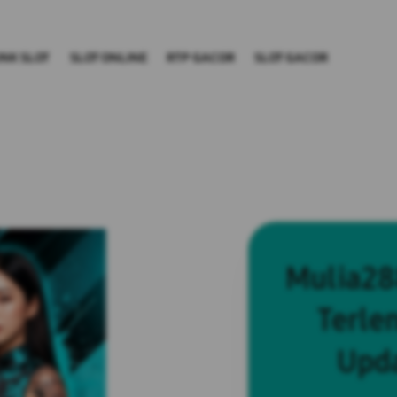
INK SLOT
SLOT ONLINE
RTP GACOR
SLOT GACOR
Mulia28
Terle
Upd