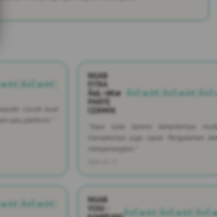
NGAB
Ëœâ€¦Ã¢Ëœâ€¦
FITRA
Ã¢â‚¬â€œ
Ã¢Ëœâ€¦Ã¢Ëœâ€¦Ã¢Ë
PANTE
populer. Cocok buat
CERMIN
m satu platform."
"Saya suka karena tampilannya mud
transaksinya juga cepat. Pengalaman ber
menyenangkan."
2026-03-17
NGAB
Ëœâ€¦Ã¢Ëœâ€¦
YOGI -
Ã¢Ëœâ€¦Ã¢Ëœâ€¦Ã¢Ëœ