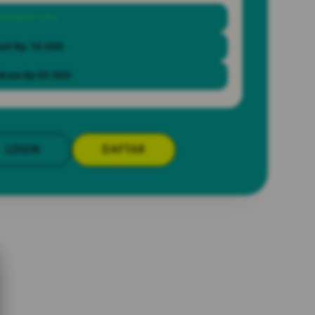
MEMBER 10%
it Rp. 10.000
draw Rp 50.000
LOGIN
DAFTAR