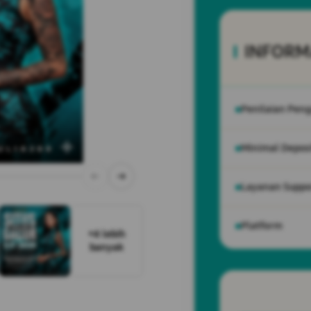
INFORMA
Penilaian Pen
Minimal Depos
Sebelumnya
Berikutnya
Layanan Suppo
Platform
+4 lebih
banyak