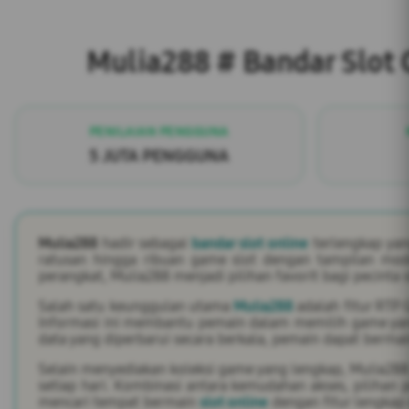
Mulia288 # Bandar Slot
PENILAIAN PENGGUNA
5 JUTA PENGGUNA
Mulia288
hadir sebagai
bandar slot online
terlengkap yan
ratusan hingga ribuan game slot dengan tampilan mode
perangkat, Mulia288 menjadi pilihan favorit bagi pecin
Salah satu keunggulan utama
Mulia288
adalah fitur RTP 
Informasi ini membantu pemain dalam memilih game yan
data yang diperbarui secara berkala, pemain dapat berma
Selain menyediakan koleksi game yang lengkap, Mulia288 
setiap hari. Kombinasi antara kemudahan akses, pilihan
mencari tempat bermain
slot online
dengan fitur lengkap