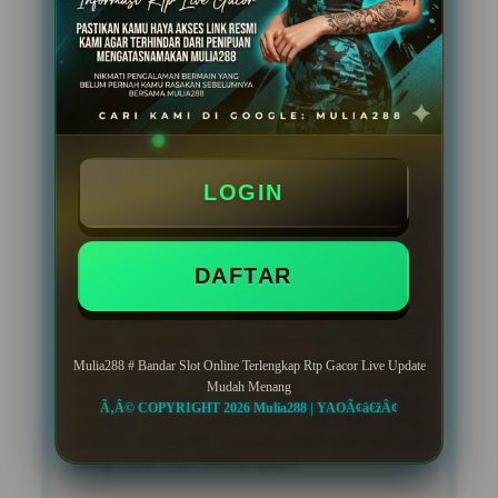
persentase Return to Player dari berbagai
permainan slot. Informasi ini membantu
pemain dalam memilih game yang sedang
memiliki performa baik sehingga dapat
meningkatkan peluang mendapatkan hasil
yang lebih optimal. Dengan data yang
diperbarui secara berkala, pemain dapat
bermain lebih cerdas dan memanfaatkan
kesempatan terbaik saat menjelajahi
berbagai permainan yang tersedia.
LOGIN
Selain menyediakan koleksi game yang
lengkap, Mulia288 juga didukung oleh
layanan profesional, proses transaksi yang
DAFTAR
cepat, serta berbagai promo menarik yang
dapat dinikmati setiap hari. Kombinasi
antara kemudahan akses, pilihan permainan
yang beragam, dan informasi RTP live
membuat platform ini semakin diminati
Mulia288 # Bandar Slot Online Terlengkap Rtp Gacor Live Update
oleh banyak pemain. Bagi yang mencari
Mudah Menang
tempat bermain
slot online
dengan fitur
Ã‚Â© COPYRIGHT 2026 Mulia288 | YAOÃ¢â€žÂ¢
lengkap dan pengalaman bermain yang
praktis, Mulia288 menjadi salah satu pilihan
yang layak dipertimbangkan.