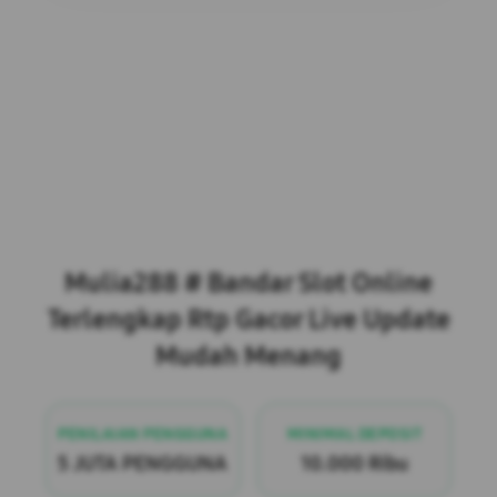
Layer Popup Close
Close
?
Mulia288 # Bandar Slot Online
Terlengkap Rtp Gacor Live Update
Mudah Menang
PENILAIAN PENGGUNA
MINIMAL DEPOSIT
5 JUTA PENGGUNA
10.000 Ribu