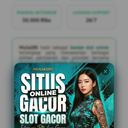
MINIMAL WITHDRAW
LAYANAN SUPPORT
50.000 Ribu
24/7
Mulia288
hadir sebagai
bandar slot online
terlengkap yang menawarkan berbagai
pilihan permainan dari provider ternama
dengan kualitas terbaik. Para pemain dapat
menikmati ratusan hingga ribuan game slot
dengan tampilan modern, fitur menarik,
serta peluang kemenangan yang kompetitif.
Dengan sistem yang mudah diakses melalui
berbagai perangkat, Mulia288 menjadi
pilihan favorit bagi pecinta slot online yang
menginginkan pengalaman bermain yang
nyaman, aman, dan menghibur.
Salah satu keunggulan utama
Mulia288
adalah fitur RTP Gacor Live Update yang
memberikan informasi terkini mengenai