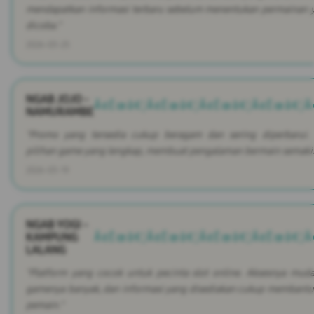
mendapatkan informasi terbaru sebelum menentukan permainan y
dicoba."
2026-03-25
NGAB JOJO -
Ã¢Ëœâ€¦Ã¢Ëœâ€¦Ã¢Ëœâ€¦Ã¢Ëœâ€¦Ã
NAMURAMBE
"Promo yang tersedia cukup beragam dan sering diperbarui.
pilihan game yang lengkap, membuat pengalaman bermain semakin
2026-03-19
NGAB YOGI -
KAMPUNG
Ã¢Ëœâ€¦Ã¢Ëœâ€¦Ã¢Ëœâ€¦Ã¢Ëœâ€¦Ã
LALANG
"Platform yang cocok untuk pecinta slot online. Aksesnya muda
gamenya banyak, dan informasi yang disediakan cukup membantu
pemain."