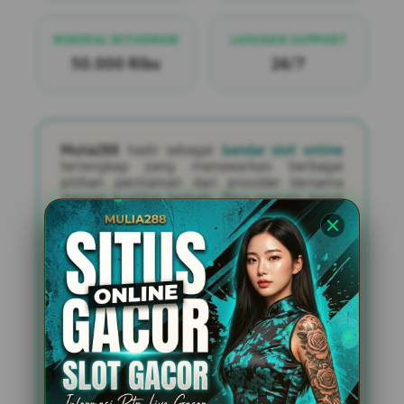
MINIMAL WITHDRAW
LAYANAN SUPPORT
50.000 Ribu
24/7
Mulia288
hadir sebagai
bandar slot online
terlengkap yang menawarkan berbagai
pilihan permainan dari provider ternama
dengan kualitas terbaik. Para pemain dapat
menikmati ratusan hingga ribuan game slot
dengan tampilan modern, fitur menarik,
serta peluang kemenangan yang kompetitif.
Dengan sistem yang mudah diakses melalui
berbagai perangkat, Mulia288 menjadi
pilihan favorit bagi pecinta slot online yang
menginginkan pengalaman bermain yang
nyaman, aman, dan menghibur.
Salah satu keunggulan utama
Mulia288
adalah fitur RTP Gacor Live Update yang
memberikan informasi terkini mengenai