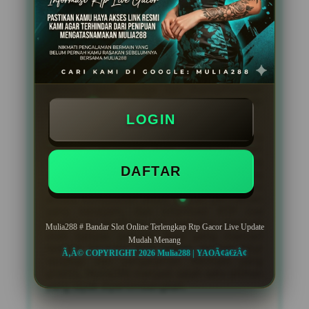
persentase Return to Player dari berbagai
permainan slot. Informasi ini membantu
pemain dalam memilih game yang sedang
memiliki performa baik sehingga dapat
meningkatkan peluang mendapatkan hasil
yang lebih optimal. Dengan data yang
diperbarui secara berkala, pemain dapat
bermain lebih cerdas dan memanfaatkan
kesempatan terbaik saat menjelajahi
berbagai permainan yang tersedia.
LOGIN
Selain menyediakan koleksi game yang
lengkap, Mulia288 juga didukung oleh
layanan profesional, proses transaksi yang
DAFTAR
cepat, serta berbagai promo menarik yang
dapat dinikmati setiap hari. Kombinasi
antara kemudahan akses, pilihan permainan
yang beragam, dan informasi RTP live
membuat platform ini semakin diminati
Mulia288 # Bandar Slot Online Terlengkap Rtp Gacor Live Update
oleh banyak pemain. Bagi yang mencari
Mudah Menang
tempat bermain
slot online
dengan fitur
Ã‚Â© COPYRIGHT 2026 Mulia288 | YAOÃ¢â€žÂ¢
lengkap dan pengalaman bermain yang
praktis, Mulia288 menjadi salah satu pilihan
yang layak dipertimbangkan.