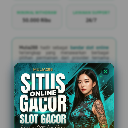
MINIMAL WITHDRAW
LAYANAN SUPPORT
50.000 Ribu
24/7
Mulia288
hadir sebagai
bandar slot online
terlengkap yang menawarkan berbagai
pilihan permainan dari provider ternama
dengan kualitas terbaik. Para pemain dapat
menikmati ratusan hingga ribuan game slot
dengan tampilan modern, fitur menarik,
serta peluang kemenangan yang kompetitif.
Dengan sistem yang mudah diakses melalui
berbagai perangkat, Mulia288 menjadi
pilihan favorit bagi pecinta slot online yang
menginginkan pengalaman bermain yang
nyaman, aman, dan menghibur.
Salah satu keunggulan utama
Mulia288
adalah fitur RTP Gacor Live Update yang
memberikan informasi terkini mengenai