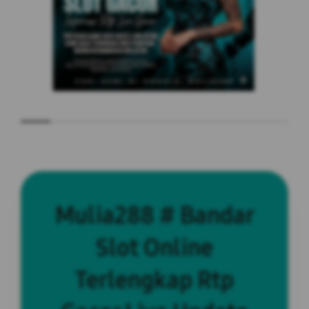
Mulia288 # Bandar
Slot Online
Terlengkap Rtp