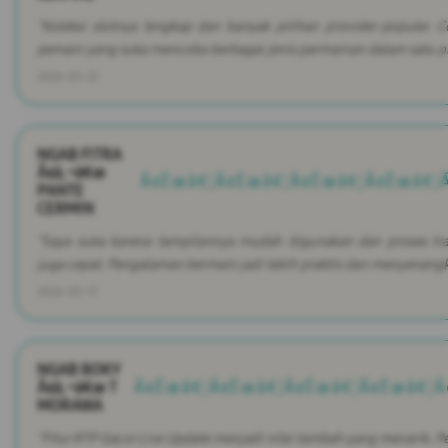
"Koleksi slotnya lengkap dan banyak pilihan provider populer. 
pemain yang suka mencoba berbagai jenis permainan dalam satu pl
2026-03-22
NGAB FITRA
Ã¢â‚¬â€œ
Ã¢Ëœâ€¦Ã¢Ëœâ€¦Ã¢Ëœâ€¦Ã¢Ëœâ€¦
PANTE
CERMIN
"Saya suka karena tampilannya mudah digunakan dan proses tra
juga cepat. Pengalaman bermain jadi lebih praktis dan menyenangk
2026-03-17
NGAB BOKY
Ã¢â‚¬â€œ T
Ã¢Ëœâ€¦Ã¢Ëœâ€¦Ã¢Ëœâ€¦Ã¢Ëœâ€¦Ã
MORAWA
"Fitur RTP Gacor Live Update menjadi nilai tambah yang menarik. P