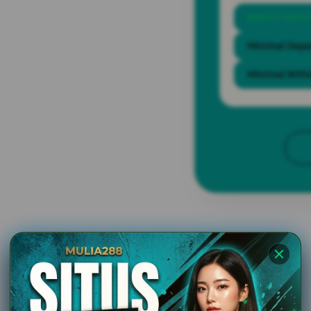
BONUS NEW 
Minimal Depos
Minimal With