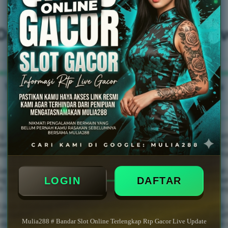
 Online Terlengkap Rtp Gacor L
MINIMAL DEPOSIT
MINIMAL WITHDR
10.000 Ribu
50.000 Ribu
g menawarkan berbagai pilihan permainan dari provider ternam
rn, fitur menarik, serta peluang kemenangan yang kompetit
ta slot online yang menginginkan pengalaman bermain yang nyam
Gacor Live Update yang memberikan informasi terkini mengenai p
LOGIN
DAFTAR
g sedang memiliki performa baik sehingga dapat meningkatkan
in lebih cerdas dan memanfaatkan kesempatan terbaik saat menj
juga didukung oleh layanan profesional, proses transaksi yang 
 permainan yang beragam, dan informasi RTP live membuat plat
Mulia288 # Bandar Slot Online Terlengkap Rtp Gacor Live Update
 dan pengalaman bermain yang praktis, Mulia288 menjadi salah s