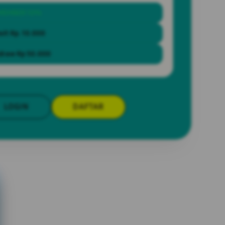
MEMBER 10%
it Rp. 10.000
draw Rp 50.000
LOGIN
DAFTAR