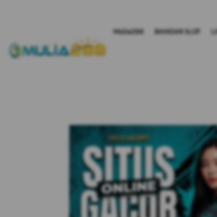
Skip
to
content
Mulia288
BANDAR SLOT
L
Buka Info Lebih Lanjut