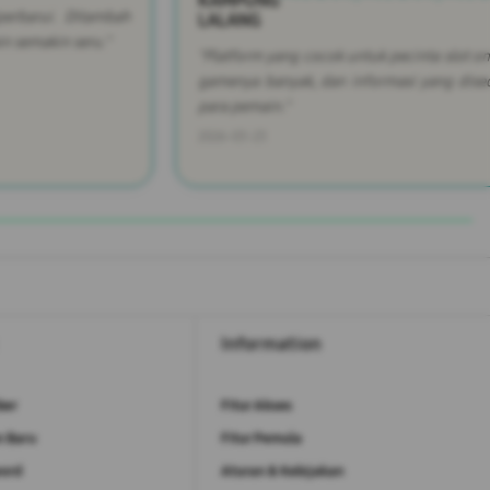
KAMPUNG
erbarui. Ditambah
LALANG
n semakin seru."
"Platform yang cocok untuk pecinta slot on
gamenya banyak, dan informasi yang dis
para pemain."
2026-03-23
Information
ber
Fitur Akses
n Baru
Fitur Pemula
ord
Aturan & Kebijakan