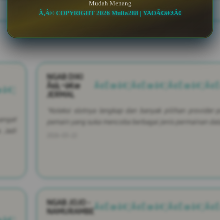
Mudah Menang
Ã‚Â© COPYRIGHT 2026 Mulia288 | YAOÃ¢â€žÂ¢
NGAB DIKI
Ã¢â‚¬â€œ
Ã¢Ëœâ€¦Ã¢Ëœâ€¦Ã¢Ëœâ€¦Ã¢
œâ€¦
JERMAL
"Koleksi slotnya lengkap dan banyak pilihan provider 
angat
pemain yang suka mencoba berbagai jenis permainan dala
 Jadi
2026-03-22
NGAB JOJO -
Ã¢Ëœâ€¦Ã¢Ëœâ€¦Ã¢Ëœâ€¦Ã¢
NAMURAMBE