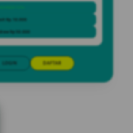
MEMBER 10%
it Rp. 10.000
draw Rp 50.000
LOGIN
DAFTAR