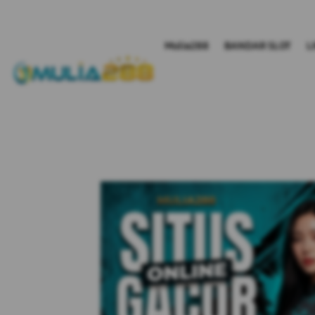
Skip
to
content
Mulia288
BANDAR SLOT
L
Buka Info Lebih Lanjut