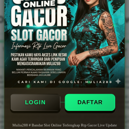
 Online Terlengkap Rtp Gacor L
MINIMAL DEPOSIT
MINIMAL WITHDR
10.000 Ribu
50.000 Ribu
g menawarkan berbagai pilihan permainan dari provider ternam
rn, fitur menarik, serta peluang kemenangan yang kompetit
ta slot online yang menginginkan pengalaman bermain yang nyam
Gacor Live Update yang memberikan informasi terkini mengenai p
LOGIN
DAFTAR
g sedang memiliki performa baik sehingga dapat meningkatkan
in lebih cerdas dan memanfaatkan kesempatan terbaik saat menj
juga didukung oleh layanan profesional, proses transaksi yang 
 permainan yang beragam, dan informasi RTP live membuat plat
Mulia288 # Bandar Slot Online Terlengkap Rtp Gacor Live Update
 dan pengalaman bermain yang praktis, Mulia288 menjadi salah s