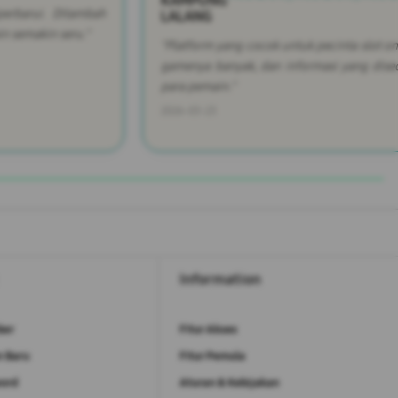
KAMPUNG
erbarui. Ditambah
LALANG
n semakin seru."
"Platform yang cocok untuk pecinta slot on
gamenya banyak, dan informasi yang dis
para pemain."
2026-03-23
Information
ber
Fitur Akses
n Baru
Fitur Pemula
ord
Aturan & Kebijakan