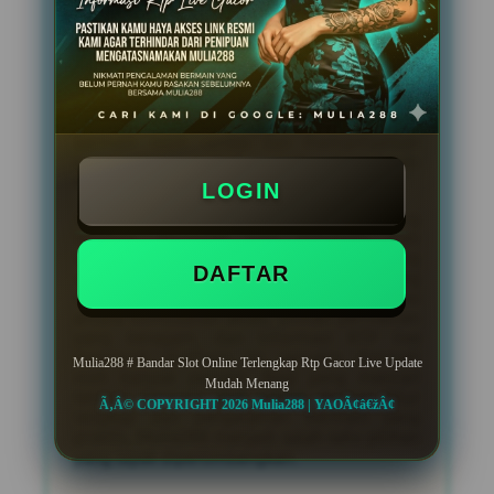
persentase Return to Player dari berbagai
permainan slot. Informasi ini membantu
pemain dalam memilih game yang sedang
memiliki performa baik sehingga dapat
meningkatkan peluang mendapatkan hasil
yang lebih optimal. Dengan data yang
diperbarui secara berkala, pemain dapat
bermain lebih cerdas dan memanfaatkan
kesempatan terbaik saat menjelajahi
berbagai permainan yang tersedia.
LOGIN
Selain menyediakan koleksi game yang
lengkap, Mulia288 juga didukung oleh
layanan profesional, proses transaksi yang
DAFTAR
cepat, serta berbagai promo menarik yang
dapat dinikmati setiap hari. Kombinasi
antara kemudahan akses, pilihan permainan
yang beragam, dan informasi RTP live
membuat platform ini semakin diminati
Mulia288 # Bandar Slot Online Terlengkap Rtp Gacor Live Update
oleh banyak pemain. Bagi yang mencari
Mudah Menang
tempat bermain
slot online
dengan fitur
Ã‚Â© COPYRIGHT 2026 Mulia288 | YAOÃ¢â€žÂ¢
lengkap dan pengalaman bermain yang
praktis, Mulia288 menjadi salah satu pilihan
yang layak dipertimbangkan.