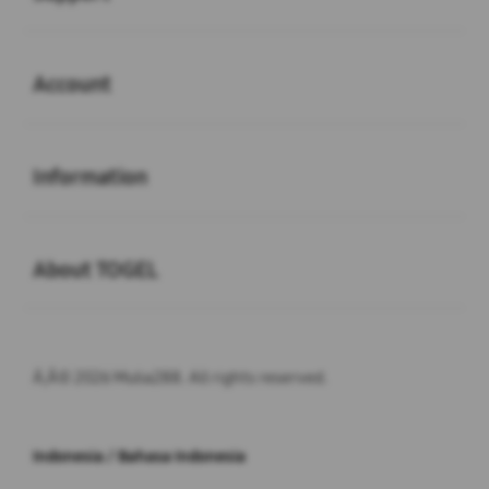
Buka
Account
Buka
Information
Buka
About TOGEL
Ã‚Â© 2026 Mulia288. All rights reserved.
Indonesia / Bahasa Indonesia