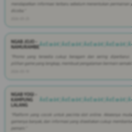
mendapatkan informasi terbaru sebelum menentukan permainan y
dicoba."
2026-03-25
NGAB JOJO -
Ã¢Ëœâ€¦Ã¢Ëœâ€¦Ã¢Ëœâ€¦Ã¢Ëœâ€¦Ã
NAMURAMBE
"Promo yang tersedia cukup beragam dan sering diperbarui.
pilihan game yang lengkap, membuat pengalaman bermain semakin
2026-03-19
NGAB YOGI -
KAMPUNG
Ã¢Ëœâ€¦Ã¢Ëœâ€¦Ã¢Ëœâ€¦Ã¢Ëœâ€¦Ã
LALANG
"Platform yang cocok untuk pecinta slot online. Aksesnya muda
gamenya banyak, dan informasi yang disediakan cukup membantu
pemain."