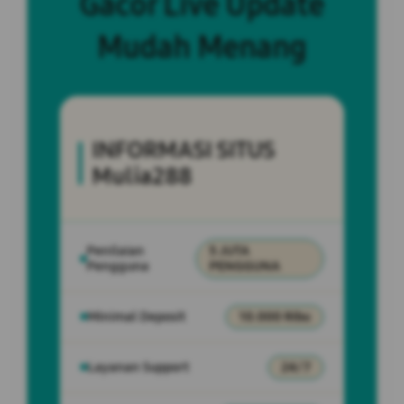
Gacor Live Update
Mudah Menang
INFORMASI SITUS
Mulia288
Penilaian
5 JUTA
Pengguna
PENGGUNA
Minimal Deposit
10.000 Ribu
Layanan Support
24/7