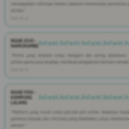
mendapatkan informasi terbaru sebelum menentukan permainan y
dicoba."
2026-03-25
NGAB JOJO -
Ã¢Ëœâ€¦Ã¢Ëœâ€¦Ã¢Ëœâ€¦Ã¢Ëœâ€¦Ã
NAMURAMBE
"Promo yang tersedia cukup beragam dan sering diperbarui.
pilihan game yang lengkap, membuat pengalaman bermain semakin
2026-03-19
NGAB YOGI -
KAMPUNG
Ã¢Ëœâ€¦Ã¢Ëœâ€¦Ã¢Ëœâ€¦Ã¢Ëœâ€¦Ã
LALANG
"Platform yang cocok untuk pecinta slot online. Aksesnya muda
gamenya banyak, dan informasi yang disediakan cukup membantu
pemain."