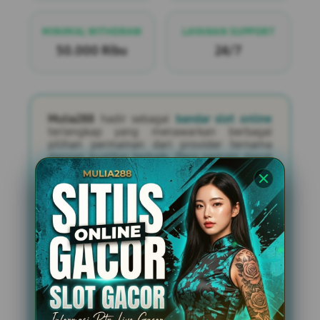
MINIMAL WITHDRAW
LAYANAN SUPPORT
50.000 Ribu
24/7
Mulia288
hadir sebagai
bandar slot online
terlengkap yang menawarkan berbagai
pilihan permainan dari provider ternama
dengan kualitas terbaik. Para pemain dapat
menikmati ratusan hingga ribuan game slot
dengan tampilan modern, fitur menarik,
serta peluang kemenangan yang kompetitif.
Dengan sistem yang mudah diakses melalui
berbagai perangkat, Mulia288 menjadi
pilihan favorit bagi pecinta slot online yang
menginginkan pengalaman bermain yang
nyaman, aman, dan menghibur.
Salah satu keunggulan utama
Mulia288
adalah fitur RTP Gacor Live Update yang
memberikan informasi terkini mengenai