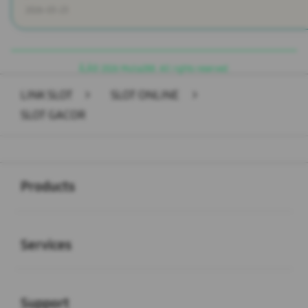
2026-03-23
Ã‚Â© 2026 Mulia288. All rights reserved.
LINK SLOT
>
SLOT ONLINE
>
SLOT GACOR
Buka
Footer Navigation
Products
Buka
Services
Buka
Support