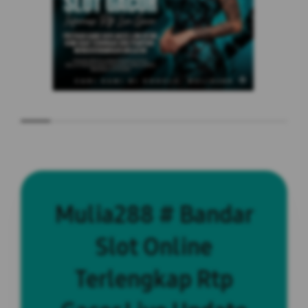
Mulia288 # Bandar
Slot Online
Terlengkap Rtp