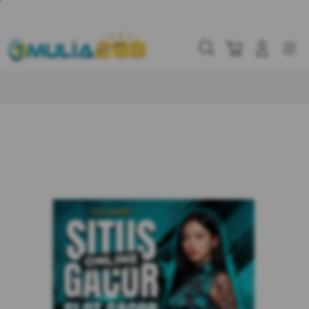
Skip
to
content
Cari
Troli
Login
Navigation
Close menu
Buka Info Lebih Lanjut