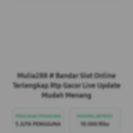
Layer Popup Close
Close
?
Mulia288 # Bandar Slot Online
Terlengkap Rtp Gacor Live Update
Mudah Menang
PENILAIAN PENGGUNA
MINIMAL DEPOSIT
5 JUTA PENGGUNA
10.000 Ribu