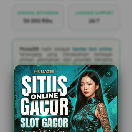
MINIMAL WITHDRAW
LAYANAN SUPPORT
50.000 Ribu
24/7
Mulia288
hadir sebagai
bandar slot online
terlengkap yang menawarkan berbagai
pilihan permainan dari provider ternama
dengan kualitas terbaik. Para pemain dapat
menikmati ratusan hingga ribuan game slot
dengan tampilan modern, fitur menarik,
serta peluang kemenangan yang kompetitif.
Dengan sistem yang mudah diakses melalui
berbagai perangkat, Mulia288 menjadi
pilihan favorit bagi pecinta slot online yang
menginginkan pengalaman bermain yang
nyaman, aman, dan menghibur.
Salah satu keunggulan utama
Mulia288
adalah fitur RTP Gacor Live Update yang
memberikan informasi terkini mengenai