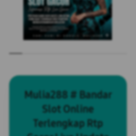
Mulia288 # Bandar
Slot Online
Terlengkap Rtp