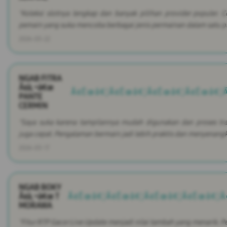
"Koleksi slotnya lengkap dan banyak pilihan provider populer. 
pemain yang suka mencoba berbagai jenis permainan dalam satu pl
2026-03-22
NGAB FITRA
Ã¢â‚¬â€œ
Ã¢Ëœâ€¦Ã¢Ëœâ€¦Ã¢Ëœâ€¦Ã¢Ëœâ€¦
PANTE
CERMIN
"Saya suka karena tampilannya mudah digunakan dan proses tra
juga cepat. Pengalaman bermain jadi lebih praktis dan menyenangk
2026-03-17
NGAB BOKY
Ã¢â‚¬â€œ T
Ã¢Ëœâ€¦Ã¢Ëœâ€¦Ã¢Ëœâ€¦Ã¢Ëœâ€¦Ã
MORAWA
"Fitur RTP Gacor Live Update menjadi nilai tambah yang menarik. P