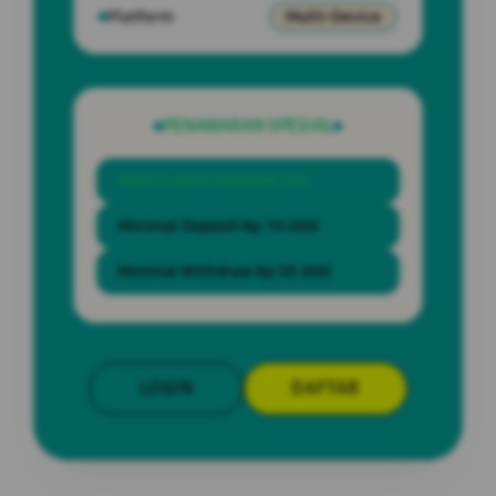
Platform
Multi-Device
PENAWARAN SPESIAL
BONUS NEW MEMBER 10%
Minimal Deposit Rp. 10.000
Minimal Withdraw Rp 50.000
LOGIN
DAFTAR