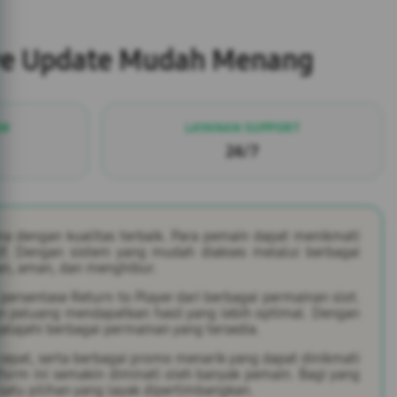
ive Update Mudah Menang
AW
LAYANAN SUPPORT
24/7
a dengan kualitas terbaik. Para pemain dapat menikmati
if. Dengan sistem yang mudah diakses melalui berbagai
an, aman, dan menghibur.
ersentase Return to Player dari berbagai permainan slot.
 peluang mendapatkan hasil yang lebih optimal. Dengan
elajahi berbagai permainan yang tersedia.
cepat, serta berbagai promo menarik yang dapat dinikmati
form ini semakin diminati oleh banyak pemain. Bagi yang
atu pilihan yang layak dipertimbangkan.