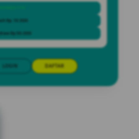
MEMBER 10%
it Rp. 10.000
draw Rp 50.000
LOGIN
DAFTAR