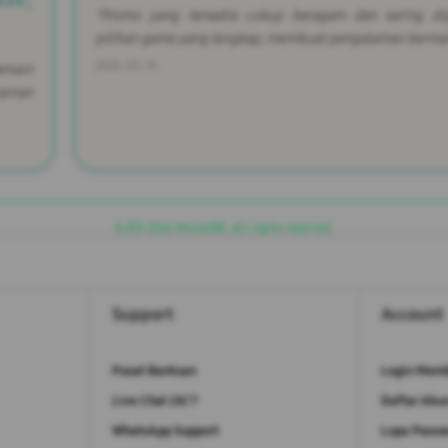
œâ€¦
"Promo yang tersedia cukup beragam dan sering dip
pilihan game yang lengkap, membuat pengalaman bermai
2026-03-19
Pemain
ainan
Ã‚Â© 2026 Mulia288. All rights reserved.
Support
Account
Pusat Bantuan
Login Mem
Live Chat 24/7
Daftar Aku
WhatsApp Support
Lupa Passw