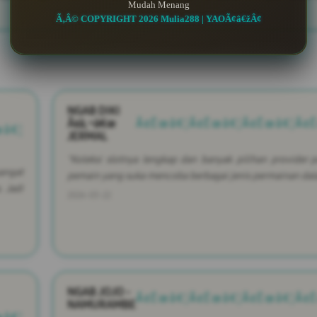
Mudah Menang
Ã‚Â© COPYRIGHT 2026 Mulia288 | YAOÃ¢â€žÂ¢
NGAB DIKI
Ã¢â‚¬â€œ
Ã¢Ëœâ€¦Ã¢Ëœâ€¦Ã¢Ëœâ€¦Ã¢
œâ€¦
JERMAL
"Koleksi slotnya lengkap dan banyak pilihan provider 
angat
pemain yang suka mencoba berbagai jenis permainan dala
 Jadi
2026-03-22
NGAB JOJO -
Ã¢Ëœâ€¦Ã¢Ëœâ€¦Ã¢Ëœâ€¦Ã¢
NAMURAMBE