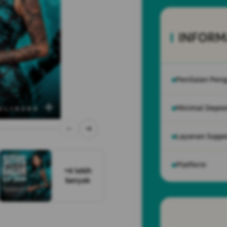
INFORMA
Penilaian Pen
Minimal Depos
Sebelumnya
Berikutnya
Layanan Suppo
Platform
+4 lebih
banyak