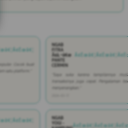
NGAB
Ëœâ€¦Ã¢Ëœâ€¦
FITRA
Ã¢â‚¬â€œ
Ã¢Ëœâ€¦Ã¢Ëœâ€¦Ã¢Ë
PANTE
populer. Cocok buat
CERMIN
m satu platform."
"Saya suka karena tampilannya mud
transaksinya juga cepat. Pengalaman ber
menyenangkan."
2026-03-17
NGAB
Ëœâ€¦Ã¢Ëœâ€¦
YOGI -
Ã¢Ëœâ€¦Ã¢Ëœâ€¦Ã¢Ëœ