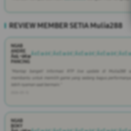
REVIEW MEMBER SETIA Mulia288
NGAB
ANDRE
Ã¢Ëœâ€¦Ã¢Ëœâ€¦Ã¢Ëœâ€¦Ã¢Ëœâ€¦Ã¢Ë
Ã¢â‚¬â€œ
PANCING
"Mantap banget! Informasi RTP live update di Mulia288 s
membantu untuk memilih game yang sedang bagus performanya.
lebih nyaman saat bermain."
2026-03-12
NGAB
BOKY