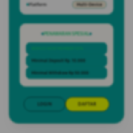
Platform
Multi-Device
PENAWARAN SPESIAL
BONUS NEW MEMBER 10%
Minimal Deposit Rp. 10.000
Minimal Withdraw Rp 50.000
LOGIN
DAFTAR