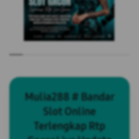
Mulia288 # Bandar
Slot Online
Terlengkap Rtp