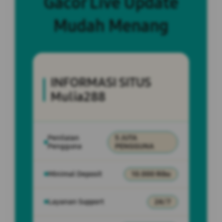
Gacor Live Update
Mudah Menang
INFORMASI SITUS
Mulia288
Penilaian
5 JUTA
Pengguna
PENGGUNA
Minimal Deposit
10.000 Ribu
Layanan Support
24/7