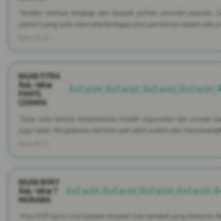
"Koleksi slotnya lengkap dan banyak pilihan provider populer. 
pemain yang suka mencoba berbagai jenis permainan dalam satu pl
2026-03-22
NGAB FITRA
Ã¢â‚¬â€œ
Ã¢Ëœâ€¦Ã¢Ëœâ€¦Ã¢Ëœâ€¦Ã¢Ëœâ€¦
PANTE
CERMIN
"Saya suka karena tampilannya mudah digunakan dan proses tra
juga cepat. Pengalaman bermain jadi lebih praktis dan menyenangk
2026-03-17
NGAB BOKY
Ã¢â‚¬â€œ T
Ã¢Ëœâ€¦Ã¢Ëœâ€¦Ã¢Ëœâ€¦Ã¢Ëœâ€¦Ã
MORAWA
"Fitur RTP Gacor Live Update menjadi nilai tambah yang menarik. P