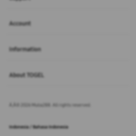
Buka
Account
Buka
Information
Buka
About TOGEL
Ã‚Â© 2026 Mulia288. All rights reserved.
Indonesia / Bahasa Indonesia