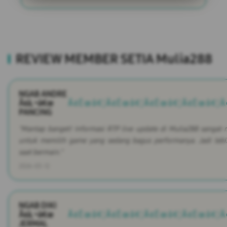
REVIEW MEMBER SETIA Mulia288
NGAB ANDRE
Ã¢â‚¬â€œ
Ã¢Ëœâ€¦Ã¢Ëœâ€¦Ã¢Ëœâ€¦Ã¢Ëœâ€¦Ã
PANCING
"Mantap banget! Informasi RTP live update di Mulia288 sangat
untuk memilih game yang sedang bagus performanya. Jadi leb
saat bermain."
2026-03-12
NGAB DIKI
Ã¢â‚¬â€œ
Ã¢Ëœâ€¦Ã¢Ëœâ€¦Ã¢Ëœâ€¦Ã¢Ëœâ€¦Ã
JERMAL