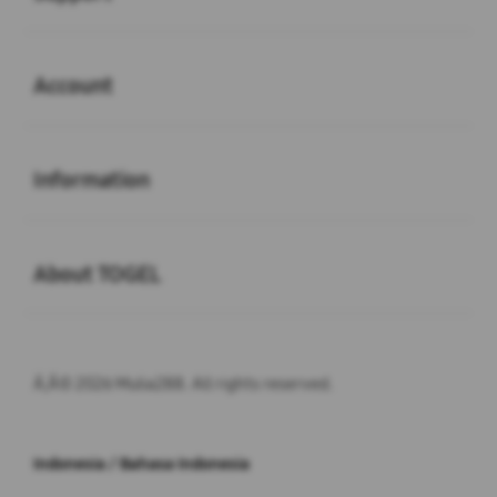
Buka
Account
Buka
Information
Buka
About TOGEL
Ã‚Â© 2026 Mulia288. All rights reserved.
Indonesia / Bahasa Indonesia