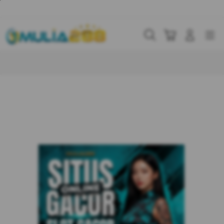
Skip
to
content
Cari
Troli
Login
Navigation
Close menu
Buka Info Lebih Lanjut