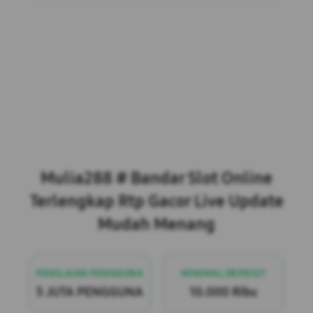
Layer Popup Close
Close
?
Mulia288 # Bandar Slot Online
Terlengkap Rtp Gacor Live Update
Mudah Menang
PENILAIAN PENGGUNA
MINIMAL DEPOSIT
5 JUTA PENGGUNA
10.000 Ribu