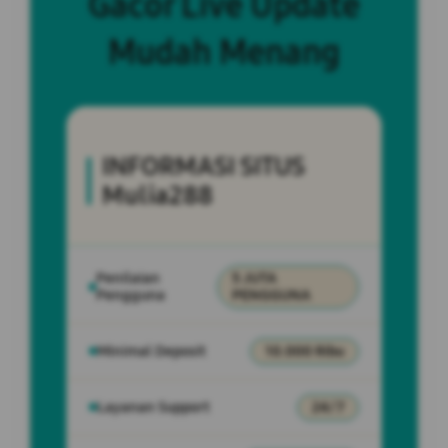
Gacor Live Update
Mudah Menang
INFORMASI SITUS
Mulia288
Penilaian
5 JUTA
Pengguna
PENGGUNA
Minimal Deposit
10.000 Ribu
Layanan Support
24/7