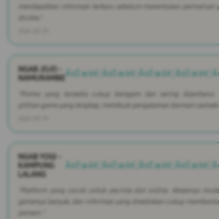
mendapatkan informasi terbaru sebelum menentukan permainan y
dicoba."
2026-03-25
NGAB JOJO -
Ã¢Ëœâ€¦Ã¢Ëœâ€¦Ã¢Ëœâ€¦Ã¢Ëœâ€¦Ã
NAMURAMBE
"Promo yang tersedia cukup beragam dan sering diperbarui.
pilihan game yang lengkap, membuat pengalaman bermain semakin
2026-03-19
NGAB YOGI -
KAMPUNG
Ã¢Ëœâ€¦Ã¢Ëœâ€¦Ã¢Ëœâ€¦Ã¢Ëœâ€¦Ã
LALANG
"Platform yang cocok untuk pecinta slot online. Aksesnya muda
gamenya banyak, dan informasi yang disediakan cukup membantu
pemain."