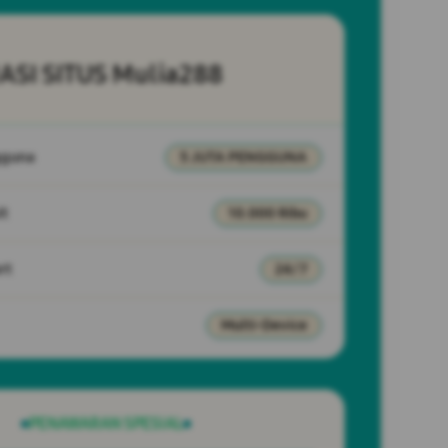
SI SITUS Mulia288
gguna
5 JUTA PENGGUNA
it
10.000 Ribu
rt
24/7
Multi-Device
PENAWARAN SPESIAL