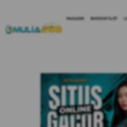
Skip
to
content
Mulia288
BANDAR SLOT
L
Buka Info Lebih Lanjut