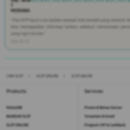
Ã¢â‚¬â€œ
Ã¢Ëœâ€¦Ã¢Ëœâ€¦Ã¢Ëœâ€¦Ã¢Ëœâ€¦Ã¢Ë
T
MORAWA
"Fitur RTP Gacor Live Update menjadi nilai tambah yang menarik. 
bisa mendapatkan informasi terbaru sebelum menentukan perm
yang ingin dicoba."
2026-03-25
LINK SLOT
>
SLOT ONLINE
>
SLOT GACOR
Footer Navigation
Products
Services
Mulia288
Promo & Bonus Harian
BANDAR SLOT
Turnamen & Event
SLOT ONLINE
Program VIP & Cashback