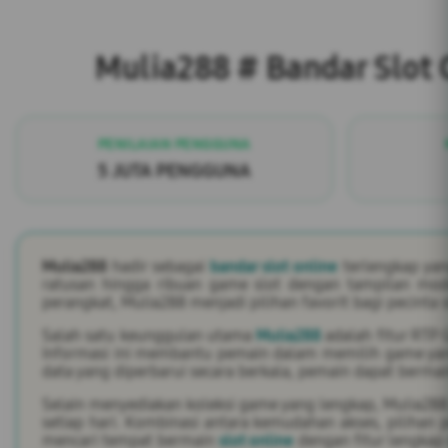
Mulia288 # Bandar Slot
PENILAIAN PENGGUNA
5 JUTA PENGGUNA
Mulia288
hadir sebagai
bandar slot online
terlengkap yan
ratusan hingga ribuan game slot dengan tampilan mode
perangkat, Mulia288 menjadi pilihan favorit bagi pecin
Salah satu keunggulan utama
Mulia288
adalah fitur RTP 
Informasi ini membantu pemain dalam memilih game yan
data yang diperbarui secara berkala, pemain dapat berma
Selain menyediakan koleksi game yang lengkap, Mulia288 
setiap hari. Kombinasi antara kemudahan akses, pilihan
mencari tempat bermain
slot online
dengan fitur lengkap