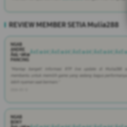
REVIEW MEMBER SETIA Mulia288
NGAB
ANDRE
Ã¢Ëœâ€¦Ã¢Ëœâ€¦Ã¢Ëœâ€¦Ã¢Ëœâ€¦Ã¢Ë
Ã¢â‚¬â€œ
PANCING
"Mantap banget! Informasi RTP live update di Mulia288 s
membantu untuk memilih game yang sedang bagus performanya.
lebih nyaman saat bermain."
2026-03-12
NGAB
BOKY