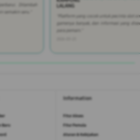
KAMPUNG
erbarui. Ditambah
LALANG
n semakin seru."
"Platform yang cocok untuk pecinta slot on
gamenya banyak, dan informasi yang dis
para pemain."
2026-03-23
Information
ber
Fitur Akses
n Baru
Fitur Pemula
ord
Aturan & Kebijakan