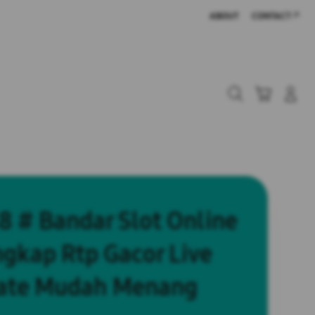
ABOUT
CONTACT
Cari
Troli
Login/Sign-Up
Cari
8 # Bandar Slot Online
ngkap Rtp Gacor Live
ate Mudah Menang