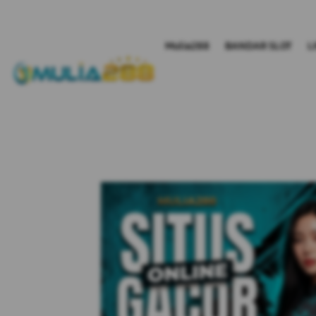
Skip
to
content
Mulia288
BANDAR SLOT
L
Buka Info Lebih Lanjut