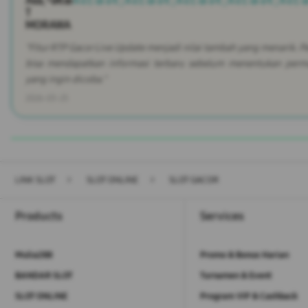
Ã¢â‚¬â€œ
Ã¢Ëœâ€¦Ã¢Ëœâ€¦Ã¢Ëœâ€¦Ã¢Ëœâ€¦Ã¢Ë
T
MORAWA
"Fitur RTP Gacor Live Update menjadi nilai tambah yang menarik. 
bisa mendapatkan informasi terbaru sebelum menentukan perm
yang ingin dicoba."
2026-03-25
LINK SLOT
>
SLOT ONLINE
>
SLOT GACOR
Footer Navigation
Products
Services
Mulia288
Promo & Bonus Harian
BANDAR SLOT
Turnamen & Event
SLOT ONLINE
Program VIP & Cashback