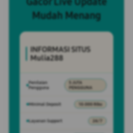
Gacor Live Update
Mudah Menang
INFORMASI SITUS
Mulia288
Penilaian
5 JUTA
Pengguna
PENGGUNA
Minimal Deposit
10.000 Ribu
Layanan Support
24/7