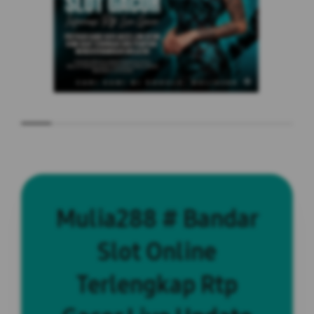
Mulia288 # Bandar
Slot Online
Terlengkap Rtp