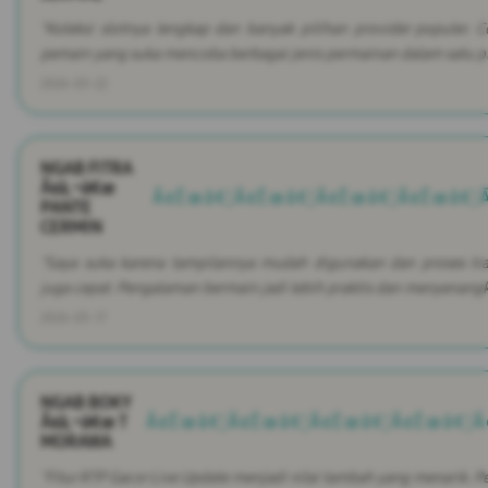
"Koleksi slotnya lengkap dan banyak pilihan provider populer. 
pemain yang suka mencoba berbagai jenis permainan dalam satu pl
2026-03-22
NGAB FITRA
Ã¢â‚¬â€œ
Ã¢Ëœâ€¦Ã¢Ëœâ€¦Ã¢Ëœâ€¦Ã¢Ëœâ€¦
PANTE
CERMIN
"Saya suka karena tampilannya mudah digunakan dan proses tra
juga cepat. Pengalaman bermain jadi lebih praktis dan menyenangk
2026-03-17
NGAB BOKY
Ã¢â‚¬â€œ T
Ã¢Ëœâ€¦Ã¢Ëœâ€¦Ã¢Ëœâ€¦Ã¢Ëœâ€¦Ã
MORAWA
"Fitur RTP Gacor Live Update menjadi nilai tambah yang menarik. P