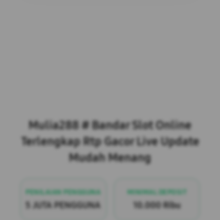
Layer Popup Close
Close
?
Mulia288 # Bandar Slot Online
Terlengkap Rtp Gacor Live Update
Mudah Menang
PENILAIAN PENGGUNA
MINIMAL DEPOSIT
5 JUTA PENGGUNA
10.000 Ribu