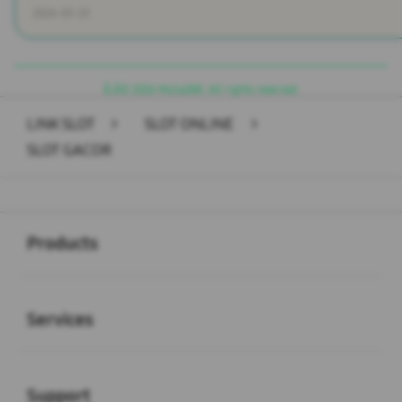
2026-03-23
Ã‚Â© 2026 Mulia288. All rights reserved.
LINK SLOT
>
SLOT ONLINE
>
SLOT GACOR
Buka
Footer Navigation
Products
Buka
Services
Buka
Support