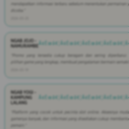
mendapatkan informasi terbaru sebelum menentukan permainan y
dicoba."
2026-03-25
NGAB JOJO -
Ã¢Ëœâ€¦Ã¢Ëœâ€¦Ã¢Ëœâ€¦Ã¢Ëœâ€¦Ã
NAMURAMBE
"Promo yang tersedia cukup beragam dan sering diperbarui.
pilihan game yang lengkap, membuat pengalaman bermain semakin
2026-03-19
NGAB YOGI -
KAMPUNG
Ã¢Ëœâ€¦Ã¢Ëœâ€¦Ã¢Ëœâ€¦Ã¢Ëœâ€¦Ã
LALANG
"Platform yang cocok untuk pecinta slot online. Aksesnya muda
gamenya banyak, dan informasi yang disediakan cukup membantu
pemain."