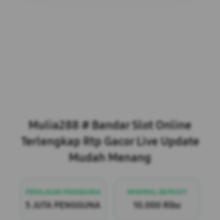
Layer Popup Close
Close
?
Mulia288 # Bandar Slot Online
Terlengkap Rtp Gacor Live Update
Mudah Menang
PENILAIAN PENGGUNA
MINIMAL DEPOSIT
5 JUTA PENGGUNA
10.000 Ribu