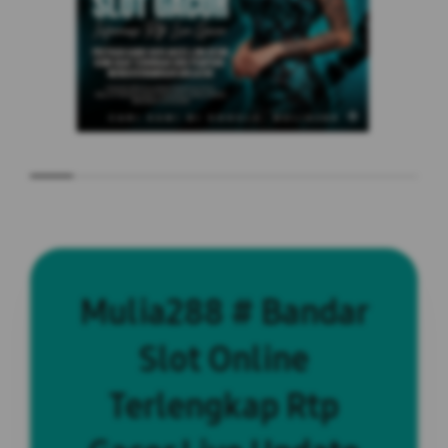
Mulia288 # Bandar
Slot Online
Terlengkap Rtp