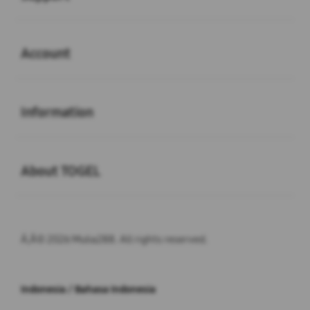
Buka
Account
Buka
Information
Buka
About TOGEL
Ã‚Â© 2026 Mulia288. All rights reserved.
Indonesia / Bahasa Indonesia