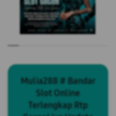
Mulia288 # Bandar
Slot Online
Terlengkap Rtp