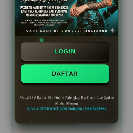
persentase Return to Player dari berbagai
permainan slot. Informasi ini membantu
pemain dalam memilih game yang sedang
memiliki performa baik sehingga dapat
meningkatkan peluang mendapatkan hasil
yang lebih optimal. Dengan data yang
diperbarui secara berkala, pemain dapat
bermain lebih cerdas dan memanfaatkan
kesempatan terbaik saat menjelajahi
berbagai permainan yang tersedia.
LOGIN
Selain menyediakan koleksi game yang
lengkap, Mulia288 juga didukung oleh
layanan profesional, proses transaksi yang
DAFTAR
cepat, serta berbagai promo menarik yang
dapat dinikmati setiap hari. Kombinasi
antara kemudahan akses, pilihan permainan
yang beragam, dan informasi RTP live
membuat platform ini semakin diminati
Mulia288 # Bandar Slot Online Terlengkap Rtp Gacor Live Update
oleh banyak pemain. Bagi yang mencari
Mudah Menang
tempat bermain
slot online
dengan fitur
Ã‚Â© COPYRIGHT 2026 Mulia288 | YAOÃ¢â€žÂ¢
lengkap dan pengalaman bermain yang
praktis, Mulia288 menjadi salah satu pilihan
yang layak dipertimbangkan.