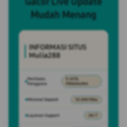
Gacor Live Update
Mudah Menang
INFORMASI SITUS
Mulia288
Penilaian
5 JUTA
Pengguna
PENGGUNA
Minimal Deposit
10.000 Ribu
Layanan Support
24/7