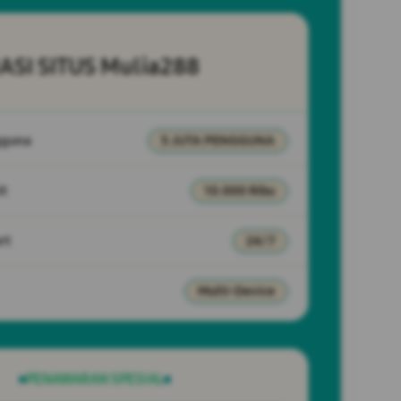
SI SITUS Mulia288
gguna
5 JUTA PENGGUNA
it
10.000 Ribu
rt
24/7
Multi-Device
PENAWARAN SPESIAL