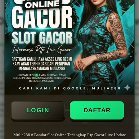
 Online Terlengkap Rtp Gacor L
MINIMAL DEPOSIT
MINIMAL WITHDR
10.000 Ribu
50.000 Ribu
g menawarkan berbagai pilihan permainan dari provider ternam
rn, fitur menarik, serta peluang kemenangan yang kompetit
ta slot online yang menginginkan pengalaman bermain yang nyam
Gacor Live Update yang memberikan informasi terkini mengenai p
LOGIN
DAFTAR
g sedang memiliki performa baik sehingga dapat meningkatkan
in lebih cerdas dan memanfaatkan kesempatan terbaik saat menj
juga didukung oleh layanan profesional, proses transaksi yang 
 permainan yang beragam, dan informasi RTP live membuat plat
Mulia288 # Bandar Slot Online Terlengkap Rtp Gacor Live Update
 dan pengalaman bermain yang praktis, Mulia288 menjadi salah s