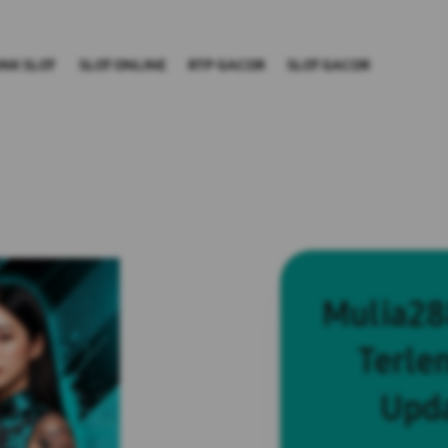
INK SLOT
SLOT ONLINE
RTP GACOR
SLOT GACOR
Mulia28
Terle
Upd