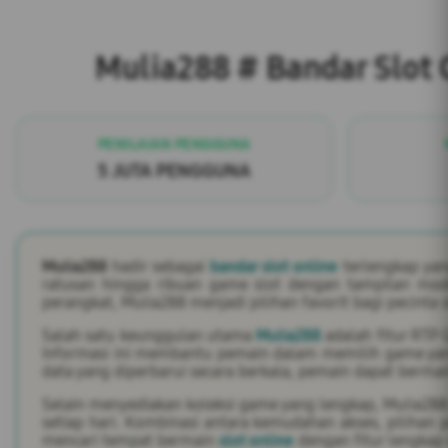
Mulia288 # Bandar Slot
PENILAIAN PENGGUNA
5 JUTA PENGGUNA
Mulia288
hadir sebagai
bandar slot online
terlengkap yan
ratusan hingga ribuan game slot dengan tampilan mode
perangkat, Mulia288 menjadi pilihan favorit bagi pecin
Salah satu keunggulan utama
Mulia288
adalah fitur RTP 
Informasi ini membantu pemain dalam memilih game yan
data yang diperbarui secara berkala, pemain dapat berma
Selain menyediakan koleksi game yang lengkap, Mulia288 
setiap hari. Kombinasi antara kemudahan akses, pilihan
mencari tempat bermain
slot online
dengan fitur lengkap