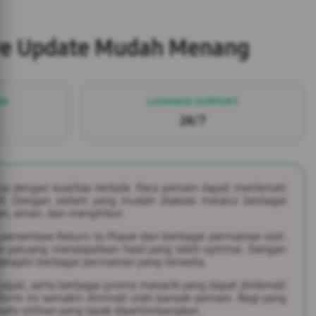
ive Update Mudah Menang
AW
LAYANAN SUPPORT
24/7
a dengan kualitas terbaik. Para pemain dapat menikmati
if. Dengan sistem yang mudah diakses melalui berbagai
an, aman, dan menghibur.
ersentase Return to Player dari berbagai permainan slot.
 peluang mendapatkan hasil yang lebih optimal. Dengan
elajahi berbagai permainan yang tersedia.
cepat, serta berbagai promo menarik yang dapat dinikmati
form ini semakin diminati oleh banyak pemain. Bagi yang
atu pilihan yang layak dipertimbangkan.