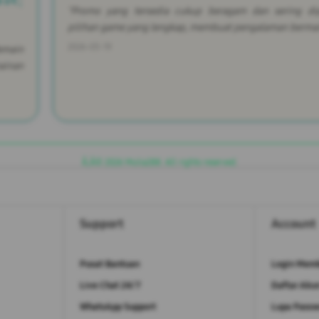
œâ€¦
"Promo yang tersedia cukup beragam dan sering dip
pilihan game yang lengkap, membuat pengalaman bermai
2026-03-19
Pemain
ainan
Ã‚Â© 2026 Mulia288. All rights reserved.
Support
Account
Pusat Bantuan
Login Mem
Live Chat 24/7
Daftar Aku
WhatsApp Support
Lupa Passw