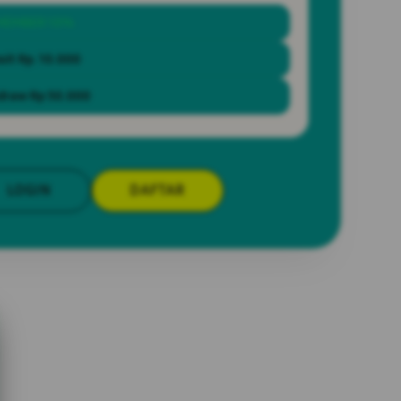
MEMBER 10%
it Rp. 10.000
draw Rp 50.000
LOGIN
DAFTAR