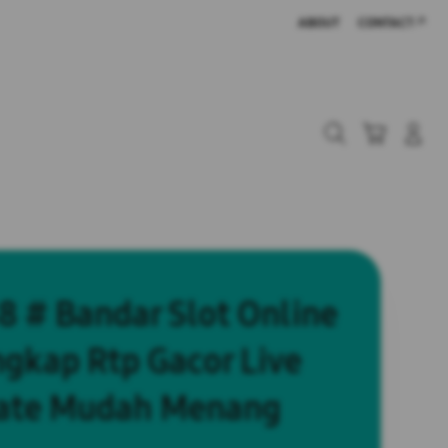
ABOUT
CONTACT
Cari
Troli
Login/Sign-Up
Cari
8 # Bandar Slot Online
ngkap Rtp Gacor Live
ate Mudah Menang