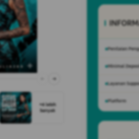
INFORMA
Penilaian Pen
Minimal Depos
Sebelumnya
Berikutnya
Layanan Suppo
Platform
+4 lebih
banyak