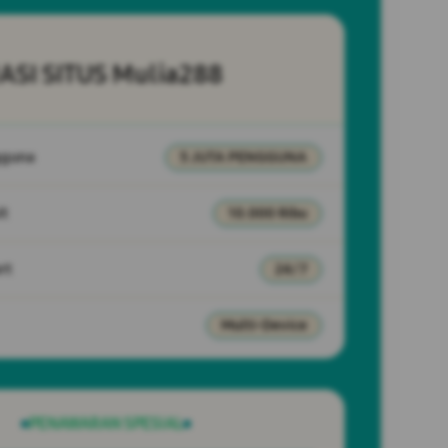
SI SITUS Mulia288
gguna
5 JUTA PENGGUNA
it
10.000 Ribu
rt
24/7
Multi-Device
PENAWARAN SPESIAL