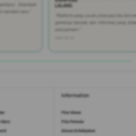
KAMPUNG
erbarui. Ditambah
LALANG
n semakin seru."
"Platform yang cocok untuk pecinta slot on
gamenya banyak, dan informasi yang dis
para pemain."
2026-03-23
Information
ber
Fitur Akses
n Baru
Fitur Pemula
ord
Aturan & Kebijakan