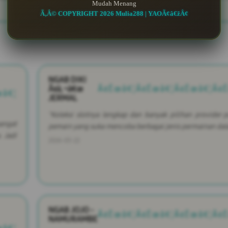
Mudah Menang
Ã‚Â© COPYRIGHT 2026 Mulia288 | YAOÃ¢â€žÂ¢
NGAB DIKI
Ã¢â‚¬â€œ
Ã¢Ëœâ€¦Ã¢Ëœâ€¦Ã¢Ëœâ€¦Ã¢
œâ€¦
JERMAL
"Koleksi slotnya lengkap dan banyak pilihan provider 
angat
pemain yang suka mencoba berbagai jenis permainan dala
 Jadi
2026-03-22
NGAB JOJO -
Ã¢Ëœâ€¦Ã¢Ëœâ€¦Ã¢Ëœâ€¦Ã¢
NAMURAMBE