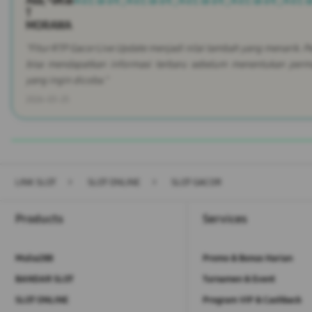
Ã¢â‚¬â€œ
Ã¢Ëœâ€¦Ã¢Ëœâ€¦Ã¢Ëœâ€¦Ã¢Ëœâ€¦Ã¢Ë
T
MORAWA
"Fitur RTP Gacor Live Update menjadi nilai tambah yang menarik. 
bisa mendapatkan informasi terbaru sebelum menentukan perm
yang ingin dicoba."
2026-03-25
LINK SLOT
>
SLOT ONLINE
>
SLOT GACOR
Footer Navigation
Products
Services
Mulia288
Promo & Bonus Harian
BANDAR SLOT
Turnamen & Event
SLOT ONLINE
Program VIP & Cashback