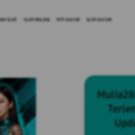
INK SLOT
SLOT ONLINE
RTP GACOR
SLOT GACOR
Mulia28
Terle
Upd