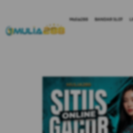
Skip
to
content
Mulia288
BANDAR SLOT
L
Buka Info Lebih Lanjut