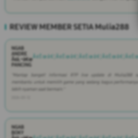
REVIEW MEMBER SETIA Mulia288
NGAB
ANDRE
Ã¢Ëœâ€¦Ã¢Ëœâ€¦Ã¢Ëœâ€¦Ã¢Ëœâ€¦Ã¢Ë
Ã¢â‚¬â€œ
PANCING
"Mantap banget! Informasi RTP live update di Mulia288 s
membantu untuk memilih game yang sedang bagus performanya.
lebih nyaman saat bermain."
2026-03-12
NGAB
BOKY