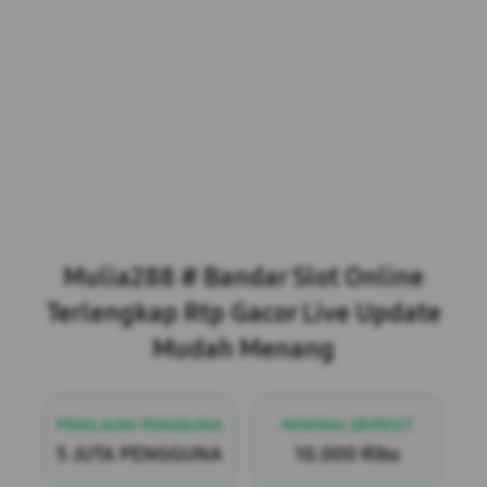
Layer Popup Close
Close
?
Mulia288 # Bandar Slot Online
Terlengkap Rtp Gacor Live Update
Mudah Menang
PENILAIAN PENGGUNA
MINIMAL DEPOSIT
5 JUTA PENGGUNA
10.000 Ribu