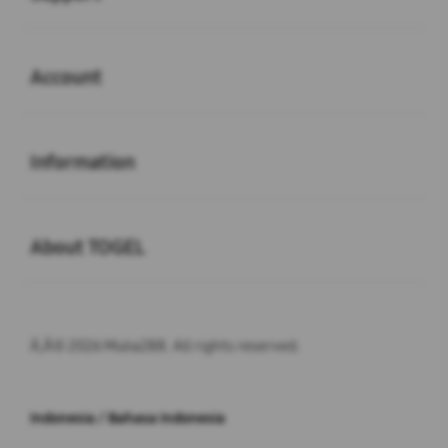
Buka
Account
Buka
Information
Buka
About TOGEL
Ã‚Â© 2026 Mulia288. All rights reserved.
Indonesia / Bahasa Indonesia