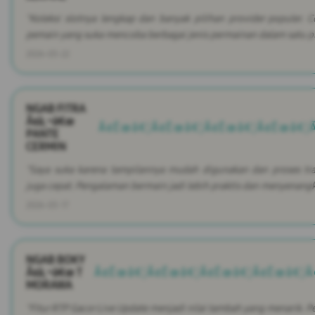
"Koleksi slotnya lengkap dan banyak pilihan provider populer. 
pemain yang suka mencoba berbagai jenis permainan dalam satu pl
2026-03-22
NGAB FITRA
Ã¢â‚¬â€œ
Ã¢Ëœâ€¦Ã¢Ëœâ€¦Ã¢Ëœâ€¦Ã¢Ëœâ€¦
PANTE
CERMIN
"Saya suka karena tampilannya mudah digunakan dan proses tra
juga cepat. Pengalaman bermain jadi lebih praktis dan menyenangk
2026-03-17
NGAB BOKY
Ã¢â‚¬â€œ T
Ã¢Ëœâ€¦Ã¢Ëœâ€¦Ã¢Ëœâ€¦Ã¢Ëœâ€¦Ã
MORAWA
"Fitur RTP Gacor Live Update menjadi nilai tambah yang menarik. P