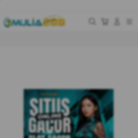
Skip
to
content
Cari
Troli
Login
Navigation
Close menu
Buka Info Lebih Lanjut