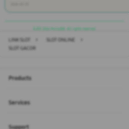
2026-03-23
Ã‚Â© 2026 Mulia288. All rights reserved.
LINK SLOT
>
SLOT ONLINE
>
SLOT GACOR
Buka
Footer Navigation
Products
Buka
Services
Buka
Support