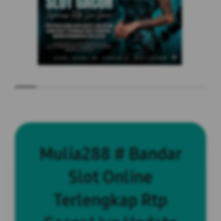
Mulia288 # Bandar
Slot Online
Terlengkap Rtp