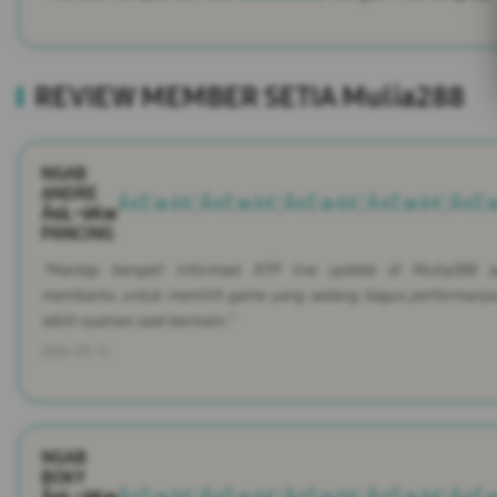
REVIEW MEMBER SETIA Mulia288
NGAB
ANDRE
Ã¢Ëœâ€¦Ã¢Ëœâ€¦Ã¢Ëœâ€¦Ã¢Ëœâ€¦Ã¢Ë
Ã¢â‚¬â€œ
PANCING
"Mantap banget! Informasi RTP live update di Mulia288 s
membantu untuk memilih game yang sedang bagus performanya.
lebih nyaman saat bermain."
2026-03-12
NGAB
BOKY