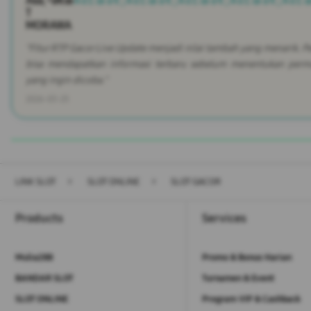
Ã¢â‚¬â€œ
Ã¢Ëœâ€¦Ã¢Ëœâ€¦Ã¢Ëœâ€¦Ã¢Ëœâ€¦Ã¢Ë
T
MORAWA
"Fitur RTP Gacor Live Update menjadi nilai tambah yang menarik. 
bisa mendapatkan informasi terbaru sebelum menentukan perm
yang ingin dicoba."
2026-03-25
LINK SLOT
>
SLOT ONLINE
>
SLOT GACOR
Footer Navigation
Products
Services
Mulia288
Promo & Bonus Harian
BANDAR SLOT
Turnamen & Event
SLOT ONLINE
Program VIP & Cashback