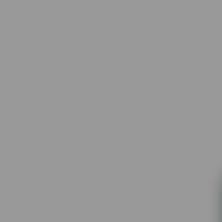
Layer Popup Close
Close
?