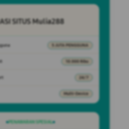
SI SITUS Mulia288
gguna
5 JUTA PENGGUNA
it
10.000 Ribu
rt
24/7
Multi-Device
PENAWARAN SPESIAL