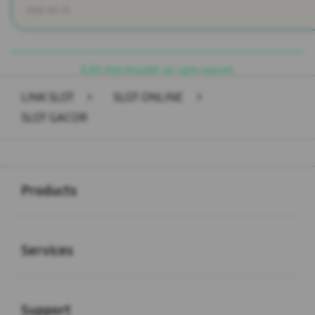
2026-03-23
Ã‚Â© 2026 Mulia288. All rights reserved.
LINK SLOT
>
SLOT ONLINE
>
SLOT GACOR
Buka
Footer Navigation
Products
Buka
Services
Buka
Support