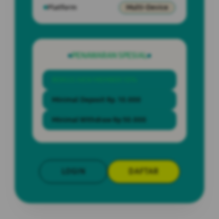
Platform
Multi-Device
PENAWARAN SPESIAL
BONUS NEW MEMBER 10%
Minimal Deposit Rp. 10.000
Minimal Withdraw Rp 50.000
LOGIN
DAFTAR