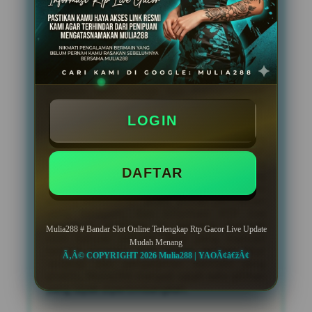
persentase Return to Player dari berbagai
permainan slot. Informasi ini membantu
pemain dalam memilih game yang sedang
memiliki performa baik sehingga dapat
meningkatkan peluang mendapatkan hasil
yang lebih optimal. Dengan data yang
diperbarui secara berkala, pemain dapat
bermain lebih cerdas dan memanfaatkan
kesempatan terbaik saat menjelajahi
berbagai permainan yang tersedia.
LOGIN
Selain menyediakan koleksi game yang
lengkap, Mulia288 juga didukung oleh
layanan profesional, proses transaksi yang
DAFTAR
cepat, serta berbagai promo menarik yang
dapat dinikmati setiap hari. Kombinasi
antara kemudahan akses, pilihan permainan
yang beragam, dan informasi RTP live
membuat platform ini semakin diminati
Mulia288 # Bandar Slot Online Terlengkap Rtp Gacor Live Update
oleh banyak pemain. Bagi yang mencari
Mudah Menang
tempat bermain
slot online
dengan fitur
Ã‚Â© COPYRIGHT 2026 Mulia288 | YAOÃ¢â€žÂ¢
lengkap dan pengalaman bermain yang
praktis, Mulia288 menjadi salah satu pilihan
yang layak dipertimbangkan.