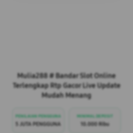
Layer Popup Close
Close
?
Mulia288 # Bandar Slot Online
Terlengkap Rtp Gacor Live Update
Mudah Menang
PENILAIAN PENGGUNA
MINIMAL DEPOSIT
5 JUTA PENGGUNA
10.000 Ribu