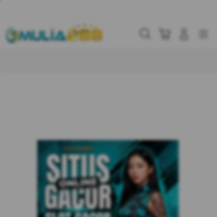
Skip
to
content
Cari
Troli
Login
Navigation
Close menu
Buka Info Lebih Lanjut