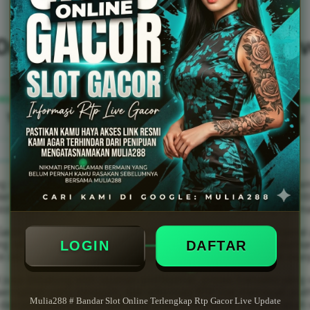
 Online Terlengkap Rtp Gacor L
MINIMAL DEPOSIT
MINIMAL WITHDR
10.000 Ribu
50.000 Ribu
g menawarkan berbagai pilihan permainan dari provider ternam
rn, fitur menarik, serta peluang kemenangan yang kompetit
ta slot online yang menginginkan pengalaman bermain yang nyam
Gacor Live Update yang memberikan informasi terkini mengenai p
LOGIN
DAFTAR
g sedang memiliki performa baik sehingga dapat meningkatkan
in lebih cerdas dan memanfaatkan kesempatan terbaik saat menj
juga didukung oleh layanan profesional, proses transaksi yang 
 permainan yang beragam, dan informasi RTP live membuat plat
Mulia288 # Bandar Slot Online Terlengkap Rtp Gacor Live Update
 dan pengalaman bermain yang praktis, Mulia288 menjadi salah s