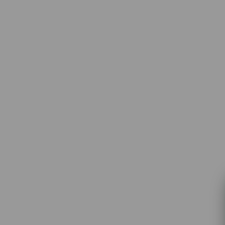
Layer Popup Close
Close
?