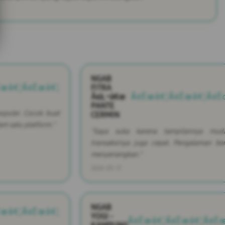
NGAB
Ëœâ€¦Ã¢Ëœâ€¦
FITRA
Ã¢â‚¬â€œ
Ã¢Ëœâ€¦Ã¢Ëœâ€¦Ã¢Ë
PANTE
populer. Cocok buat
CERMIN
m satu platform."
"Saya suka karena tampilannya mud
transaksinya juga cepat. Pengalaman ber
menyenangkan."
2026-03-17
NGAB
Ëœâ€¦Ã¢Ëœâ€¦
YOGI -
Ã¢Ëœâ€¦Ã¢Ëœâ€¦Ã¢Ëœ