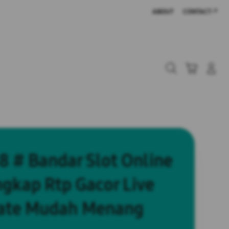
ABOUT
CONTACT
Cari
Troli
Login/Sign-Up
Cari
8 # Bandar Slot Online
ngkap Rtp Gacor Live
ate Mudah Menang