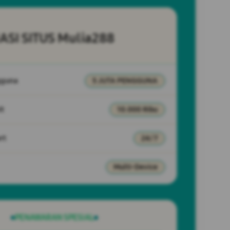
SI SITUS Mulia288
gguna
5 JUTA PENGGUNA
it
10.000 Ribu
rt
24/7
Multi-Device
PENAWARAN SPESIAL