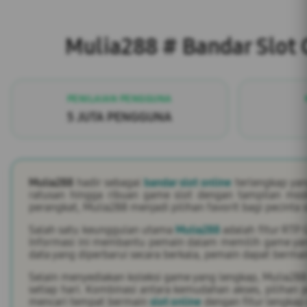
Mulia288 # Bandar Slot
PENILAIAN PENGGUNA
5 JUTA PENGGUNA
Mulia288
hadir sebagai
bandar slot online
terlengkap yan
ratusan hingga ribuan game slot dengan tampilan mode
perangkat, Mulia288 menjadi pilihan favorit bagi pecin
Salah satu keunggulan utama
Mulia288
adalah fitur RTP 
Informasi ini membantu pemain dalam memilih game yan
data yang diperbarui secara berkala, pemain dapat berma
Selain menyediakan koleksi game yang lengkap, Mulia288 
setiap hari. Kombinasi antara kemudahan akses, pilihan
mencari tempat bermain
slot online
dengan fitur lengkap