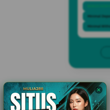
BONUS NEW 
Minimal Depos
Minimal With