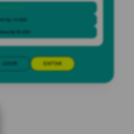
MEMBER 10%
it Rp. 10.000
draw Rp 50.000
LOGIN
DAFTAR