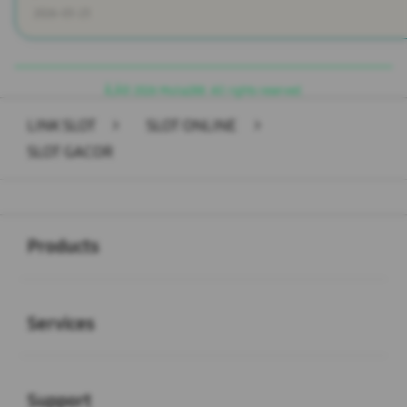
2026-03-23
Ã‚Â© 2026 Mulia288. All rights reserved.
LINK SLOT
>
SLOT ONLINE
>
SLOT GACOR
Buka
Footer Navigation
Products
Buka
Services
Buka
Support