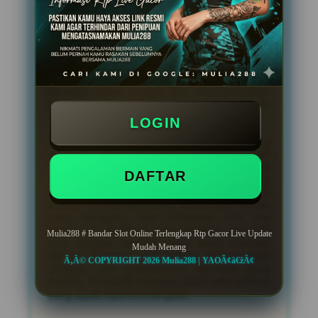
persentase Return to Player dari berbagai
permainan slot. Informasi ini membantu
pemain dalam memilih game yang sedang
memiliki performa baik sehingga dapat
meningkatkan peluang mendapatkan hasil
yang lebih optimal. Dengan data yang
diperbarui secara berkala, pemain dapat
bermain lebih cerdas dan memanfaatkan
kesempatan terbaik saat menjelajahi
berbagai permainan yang tersedia.
LOGIN
Selain menyediakan koleksi game yang
lengkap, Mulia288 juga didukung oleh
layanan profesional, proses transaksi yang
DAFTAR
cepat, serta berbagai promo menarik yang
dapat dinikmati setiap hari. Kombinasi
antara kemudahan akses, pilihan permainan
yang beragam, dan informasi RTP live
membuat platform ini semakin diminati
Mulia288 # Bandar Slot Online Terlengkap Rtp Gacor Live Update
oleh banyak pemain. Bagi yang mencari
Mudah Menang
tempat bermain
slot online
dengan fitur
Ã‚Â© COPYRIGHT 2026 Mulia288 | YAOÃ¢â€žÂ¢
lengkap dan pengalaman bermain yang
praktis, Mulia288 menjadi salah satu pilihan
yang layak dipertimbangkan.