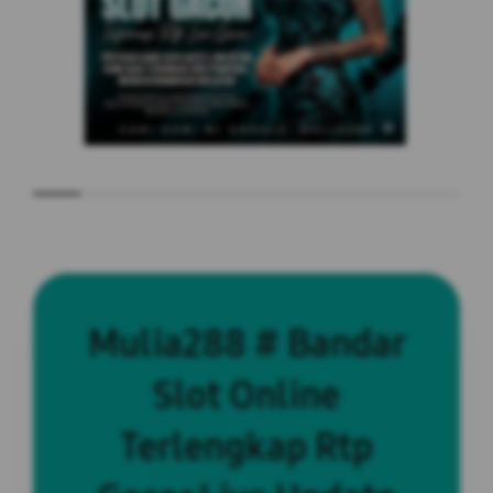
Mulia288 # Bandar
Slot Online
Terlengkap Rtp