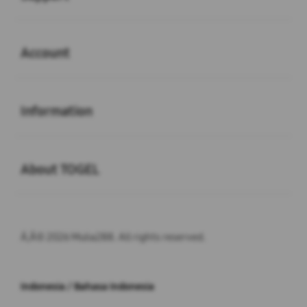
Buka
Account
Buka
Information
Buka
About TOGEL
Ã‚Â© 2026 Mulia288. All rights reserved.
Indonesia / Bahasa Indonesia