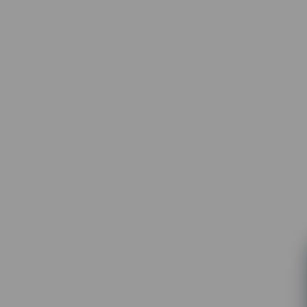
Layer Popup Close
Close
?