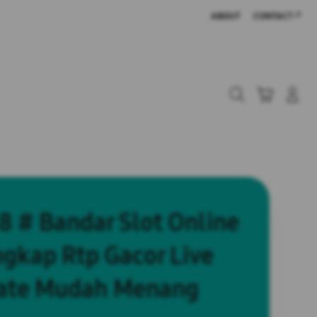
ABOUT
CONTACT
Cari
Troli
Login/Sign-Up
Cari
8 # Bandar Slot Online
ngkap Rtp Gacor Live
ate Mudah Menang