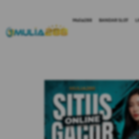
Skip
to
content
Mulia288
BANDAR SLOT
L
Buka Info Lebih Lanjut