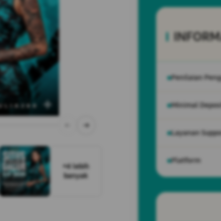
INFORMA
Penilaian Pen
Minimal Depos
Sebelumnya
Berikutnya
Layanan Suppo
Platform
+4 lebih
banyak