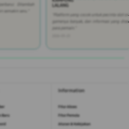
KAMPUNG
erbarui. Ditambah
LALANG
n semakin seru."
"Platform yang cocok untuk pecinta slot on
gamenya banyak, dan informasi yang dis
para pemain."
2026-03-23
Information
ber
Fitur Akses
n Baru
Fitur Pemula
ord
Aturan & Kebijakan