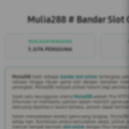
Mulia288 # Bandar Slot
PENILAIAN PENGGUNA
5 JUTA PENGGUNA
Mulia288
hadir sebagai
bandar slot online
terlengkap yan
ratusan hingga ribuan game slot dengan tampilan mode
perangkat, Mulia288 menjadi pilihan favorit bagi pecin
Salah satu keunggulan utama
Mulia288
adalah fitur RTP 
Informasi ini membantu pemain dalam memilih game yan
data yang diperbarui secara berkala, pemain dapat berma
Selain menyediakan koleksi game yang lengkap, Mulia288 
setiap hari. Kombinasi antara kemudahan akses, pilihan
mencari tempat bermain
slot online
dengan fitur lengkap