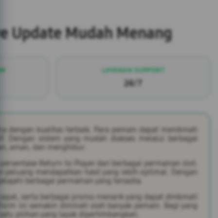
ive Update Mudah Menang
AW
LAYANAN SUPPORT
24/7
a dengan kualitas terbaik. Para pemain dapat menikmati
if. Dengan sistem yang mudah diakses melalui berbagai
an, aman, dan menghibur.
ersentase Return to Player dari berbagai permainan slot.
 peluang mendapatkan hasil yang lebih optimal. Dengan
elajahi berbagai permainan yang tersedia.
cepat, serta berbagai promo menarik yang dapat dinikmati
form ini semakin diminati oleh banyak pemain. Bagi yang
atu pilihan yang layak dipertimbangkan.