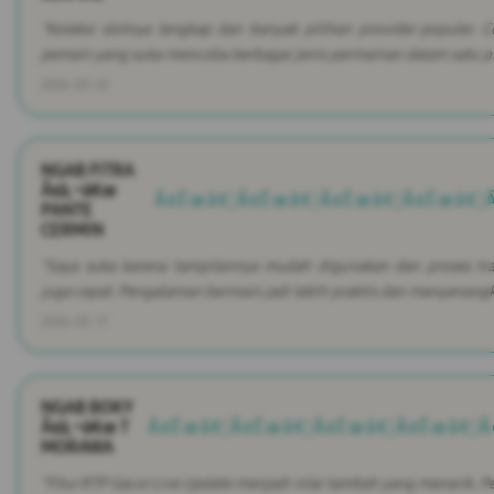
"Koleksi slotnya lengkap dan banyak pilihan provider populer. 
pemain yang suka mencoba berbagai jenis permainan dalam satu pl
2026-03-22
NGAB FITRA
Ã¢â‚¬â€œ
Ã¢Ëœâ€¦Ã¢Ëœâ€¦Ã¢Ëœâ€¦Ã¢Ëœâ€¦
PANTE
CERMIN
"Saya suka karena tampilannya mudah digunakan dan proses tra
juga cepat. Pengalaman bermain jadi lebih praktis dan menyenangk
2026-03-17
NGAB BOKY
Ã¢â‚¬â€œ T
Ã¢Ëœâ€¦Ã¢Ëœâ€¦Ã¢Ëœâ€¦Ã¢Ëœâ€¦Ã
MORAWA
"Fitur RTP Gacor Live Update menjadi nilai tambah yang menarik. P