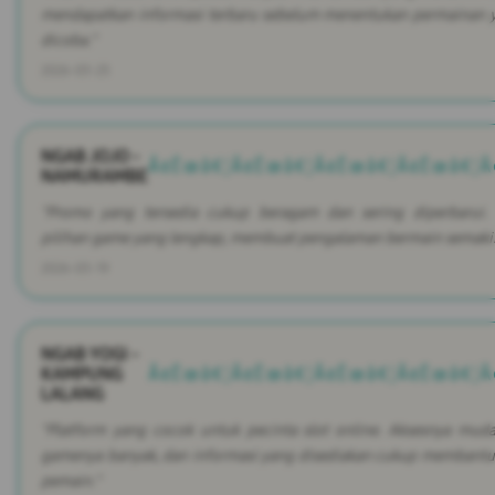
mendapatkan informasi terbaru sebelum menentukan permainan y
dicoba."
2026-03-25
NGAB JOJO -
Ã¢Ëœâ€¦Ã¢Ëœâ€¦Ã¢Ëœâ€¦Ã¢Ëœâ€¦Ã
NAMURAMBE
"Promo yang tersedia cukup beragam dan sering diperbarui.
pilihan game yang lengkap, membuat pengalaman bermain semakin
2026-03-19
NGAB YOGI -
KAMPUNG
Ã¢Ëœâ€¦Ã¢Ëœâ€¦Ã¢Ëœâ€¦Ã¢Ëœâ€¦Ã
LALANG
"Platform yang cocok untuk pecinta slot online. Aksesnya muda
gamenya banyak, dan informasi yang disediakan cukup membantu
pemain."