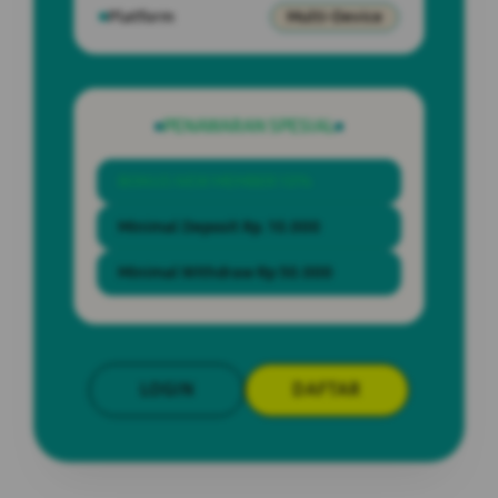
Platform
Multi-Device
PENAWARAN SPESIAL
BONUS NEW MEMBER 10%
Minimal Deposit Rp. 10.000
Minimal Withdraw Rp 50.000
LOGIN
DAFTAR