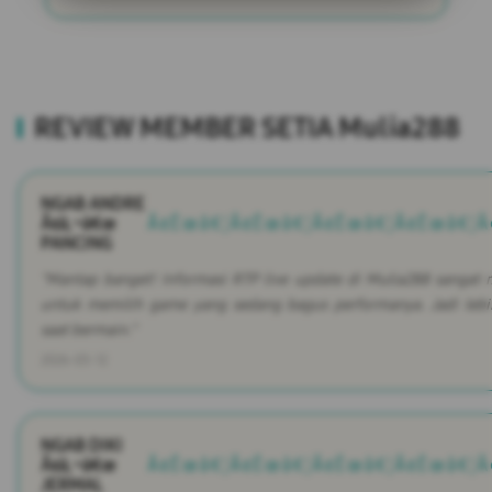
REVIEW MEMBER SETIA Mulia288
NGAB ANDRE
Ã¢â‚¬â€œ
Ã¢Ëœâ€¦Ã¢Ëœâ€¦Ã¢Ëœâ€¦Ã¢Ëœâ€¦Ã
PANCING
"Mantap banget! Informasi RTP live update di Mulia288 sangat
untuk memilih game yang sedang bagus performanya. Jadi leb
saat bermain."
2026-03-12
NGAB DIKI
Ã¢â‚¬â€œ
Ã¢Ëœâ€¦Ã¢Ëœâ€¦Ã¢Ëœâ€¦Ã¢Ëœâ€¦Ã
JERMAL