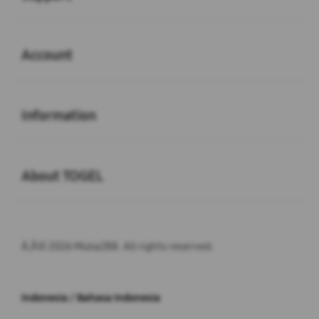
Buka
Account
Buka
Information
Buka
About TOGEL
Ã‚Â© 2026 Mulia288. All rights reserved.
Indonesia / Bahasa Indonesia