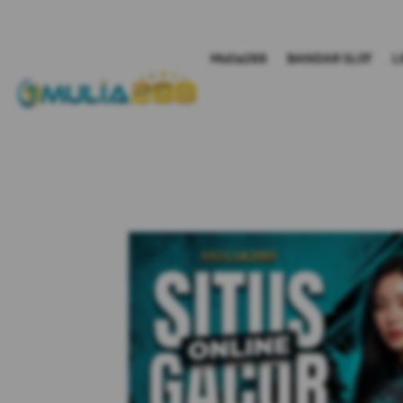
Skip
to
content
Mulia288
BANDAR SLOT
L
Buka Info Lebih Lanjut