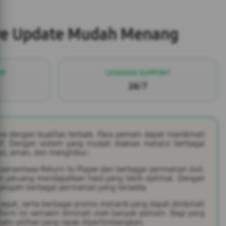
ive Update Mudah Menang
AW
LAYANAN SUPPORT
24/7
a dengan kualitas terbaik. Para pemain dapat menikmati
if. Dengan sistem yang mudah diakses melalui berbagai
an, aman, dan menghibur.
ersentase Return to Player dari berbagai permainan slot.
 peluang mendapatkan hasil yang lebih optimal. Dengan
elajahi berbagai permainan yang tersedia.
cepat, serta berbagai promo menarik yang dapat dinikmati
form ini semakin diminati oleh banyak pemain. Bagi yang
atu pilihan yang layak dipertimbangkan.