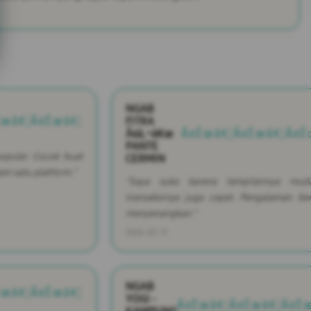
NGAB
Ëœâ€¦Ã¢Ëœâ€¦
FITRA
Ã¢â‚¬â€œ
Ã¢Ëœâ€¦Ã¢Ëœâ€¦Ã¢Ë
PANTE
populer. Cocok buat
CERMIN
m satu platform."
"Saya suka karena tampilannya mud
transaksinya juga cepat. Pengalaman ber
menyenangkan."
2026-03-17
NGAB
Ëœâ€¦Ã¢Ëœâ€¦
YOGI -
Ã¢Ëœâ€¦Ã¢Ëœâ€¦Ã¢Ëœ