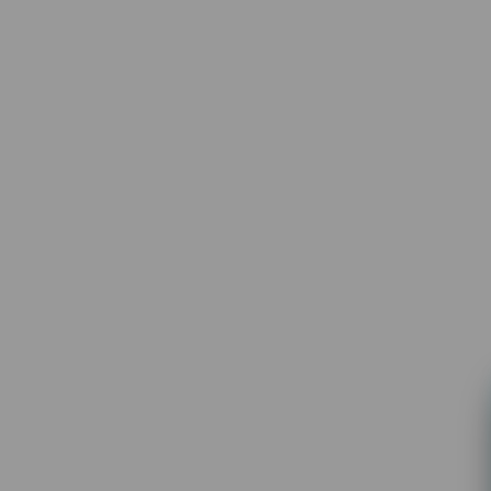
Layer Popup Close
Close
?