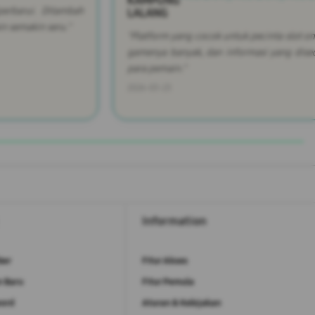
KAMPUNG
erbarui. Ditambah
LALANG
n semakin seru."
"Platform yang cocok untuk pecinta slot on
gamenya banyak, dan informasi yang dis
para pemain."
2026-03-23
Information
ber
Fitur Akses
n Baru
Fitur Pemula
ord
Aturan & Kebijakan