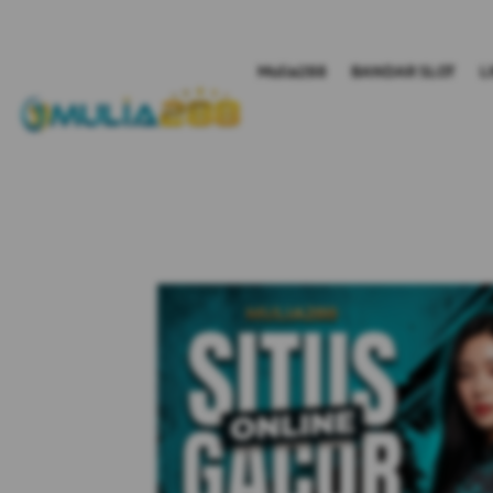
Skip
to
content
Mulia288
BANDAR SLOT
L
Buka Info Lebih Lanjut