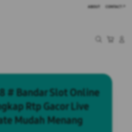
ABOUT
CONTACT
Cari
Troli
Login/Sign-Up
Cari
8 # Bandar Slot Online
ngkap Rtp Gacor Live
ate Mudah Menang