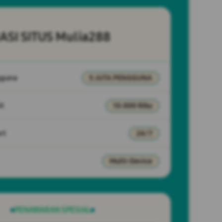
SI SITUS Mulia288
gguna
5 JUTA PENGGUNA
it
10.000 Ribu
rt
24/7
Multi-Device
PENAWARAN SPESIAL