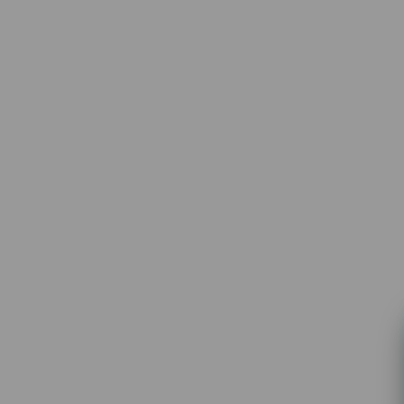
Layer Popup Close
Close
?