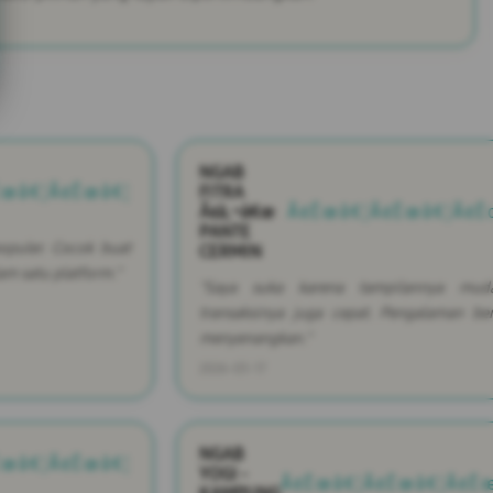
NGAB
Ëœâ€¦Ã¢Ëœâ€¦
FITRA
Ã¢â‚¬â€œ
Ã¢Ëœâ€¦Ã¢Ëœâ€¦Ã¢Ë
PANTE
populer. Cocok buat
CERMIN
m satu platform."
"Saya suka karena tampilannya mud
transaksinya juga cepat. Pengalaman ber
menyenangkan."
2026-03-17
NGAB
Ëœâ€¦Ã¢Ëœâ€¦
YOGI -
Ã¢Ëœâ€¦Ã¢Ëœâ€¦Ã¢Ëœ