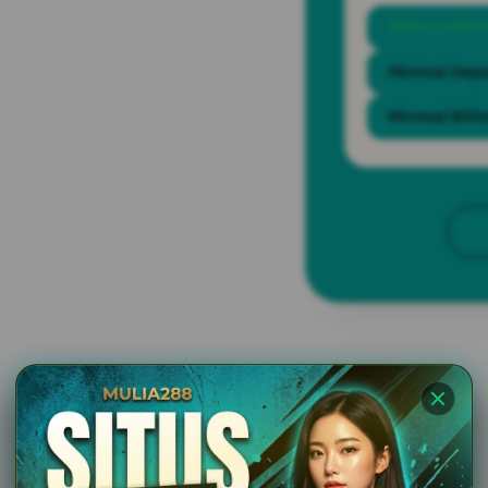
BONUS NEW 
Minimal Depos
Minimal With