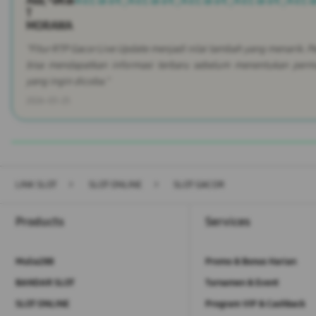
Ã¢â‚¬â€œ
Ã¢Ëœâ€¦Ã¢Ëœâ€¦Ã¢Ëœâ€¦Ã¢Ëœâ€¦Ã¢Ë
T
MORAWA
"Fitur RTP Gacor Live Update menjadi nilai tambah yang menarik. 
bisa mendapatkan informasi terbaru sebelum menentukan perm
yang ingin dicoba."
2026-03-25
LINK SLOT
>
SLOT ONLINE
>
SLOT GACOR
Footer Navigation
Products
Services
Mulia288
Promo & Bonus Harian
BANDAR SLOT
Turnamen & Event
SLOT ONLINE
Program VIP & Cashback