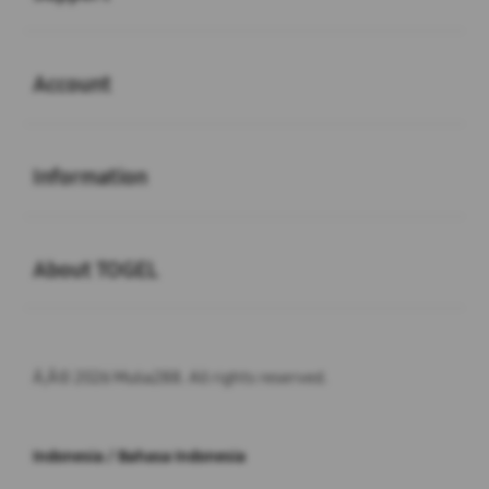
Buka
Account
Buka
Information
Buka
About TOGEL
Ã‚Â© 2026 Mulia288. All rights reserved.
Indonesia / Bahasa Indonesia