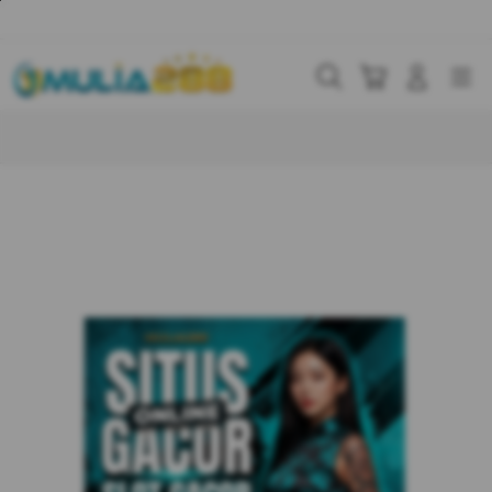
Skip
to
content
Cari
Troli
Login
Navigation
Close menu
Buka Info Lebih Lanjut