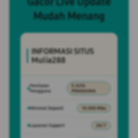
Gacor Live Update
Mudah Menang
INFORMASI SITUS
Mulia288
Penilaian
5 JUTA
Pengguna
PENGGUNA
Minimal Deposit
10.000 Ribu
Layanan Support
24/7