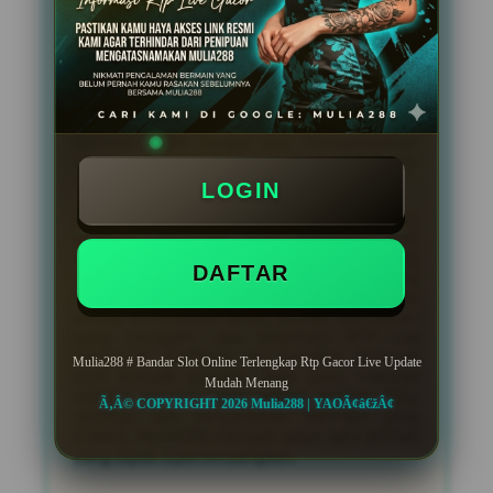
persentase Return to Player dari berbagai
permainan slot. Informasi ini membantu
pemain dalam memilih game yang sedang
memiliki performa baik sehingga dapat
meningkatkan peluang mendapatkan hasil
yang lebih optimal. Dengan data yang
diperbarui secara berkala, pemain dapat
bermain lebih cerdas dan memanfaatkan
kesempatan terbaik saat menjelajahi
berbagai permainan yang tersedia.
LOGIN
Selain menyediakan koleksi game yang
lengkap, Mulia288 juga didukung oleh
layanan profesional, proses transaksi yang
DAFTAR
cepat, serta berbagai promo menarik yang
dapat dinikmati setiap hari. Kombinasi
antara kemudahan akses, pilihan permainan
yang beragam, dan informasi RTP live
membuat platform ini semakin diminati
Mulia288 # Bandar Slot Online Terlengkap Rtp Gacor Live Update
oleh banyak pemain. Bagi yang mencari
Mudah Menang
tempat bermain
slot online
dengan fitur
Ã‚Â© COPYRIGHT 2026 Mulia288 | YAOÃ¢â€žÂ¢
lengkap dan pengalaman bermain yang
praktis, Mulia288 menjadi salah satu pilihan
yang layak dipertimbangkan.