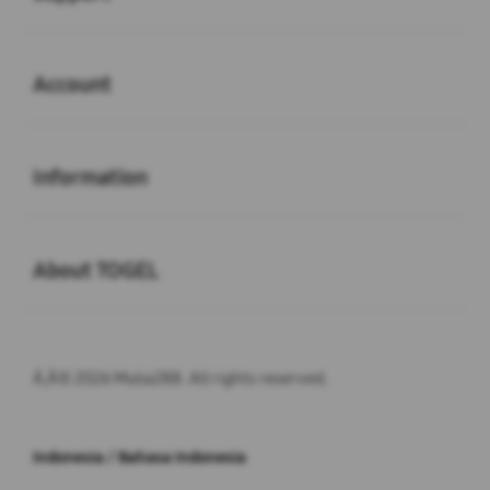
Buka
Account
Buka
Information
Buka
About TOGEL
Ã‚Â© 2026 Mulia288. All rights reserved.
Indonesia / Bahasa Indonesia