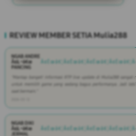
REVIEW MEMBER SETIA Mulia288
NGAB ANDRE
Ã¢â‚¬â€œ
Ã¢Ëœâ€¦Ã¢Ëœâ€¦Ã¢Ëœâ€¦Ã¢Ëœâ€¦Ã
PANCING
"Mantap banget! Informasi RTP live update di Mulia288 sangat
untuk memilih game yang sedang bagus performanya. Jadi leb
saat bermain."
2026-03-12
NGAB DIKI
Ã¢â‚¬â€œ
Ã¢Ëœâ€¦Ã¢Ëœâ€¦Ã¢Ëœâ€¦Ã¢Ëœâ€¦Ã
JERMAL