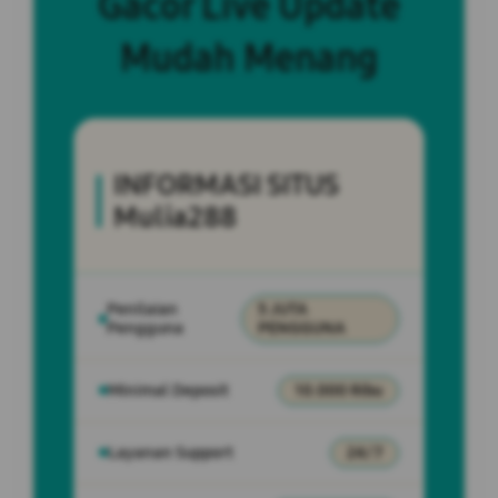
Gacor Live Update
Mudah Menang
INFORMASI SITUS
Mulia288
Penilaian
5 JUTA
Pengguna
PENGGUNA
Minimal Deposit
10.000 Ribu
Layanan Support
24/7