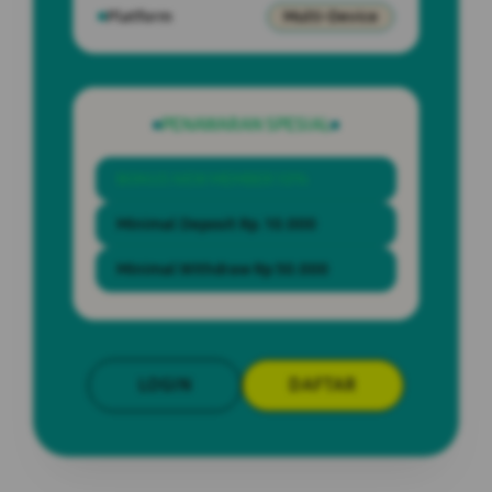
Platform
Multi-Device
PENAWARAN SPESIAL
BONUS NEW MEMBER 10%
Minimal Deposit Rp. 10.000
Minimal Withdraw Rp 50.000
LOGIN
DAFTAR