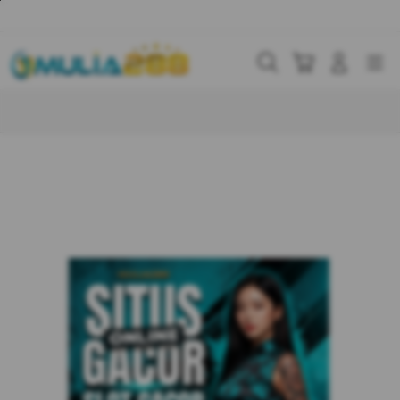
Skip
to
content
Cari
Troli
Login
Navigation
Close menu
Buka Info Lebih Lanjut